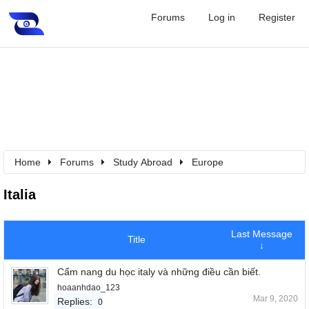
Forums
Log in
Register
Home
Forums
Study Abroad
Europe
Italia
Last Message
Title
↓
Cẩm nang du học italy và những điều cần biết.
hoaanhdao_123
Mar 9, 2020
Replies:
0