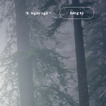
Đăng ký
Ngôn ngữ