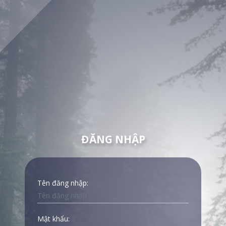
ĐĂNG NHẬP
Tên đăng nhập:
Mật khẩu: