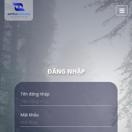
ĐĂNG NHẬP
Tên đăng nhập:
Mật khẩu: