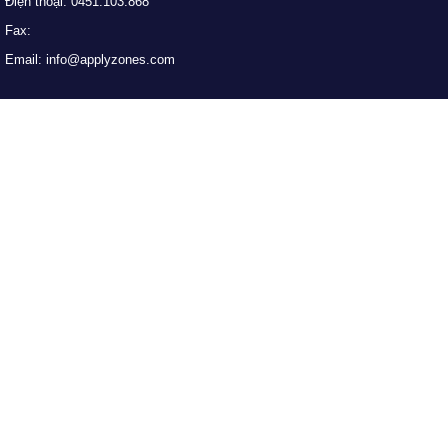
Điện thoại: 0451.103.868
Fax:
Email: info@applyzones.com