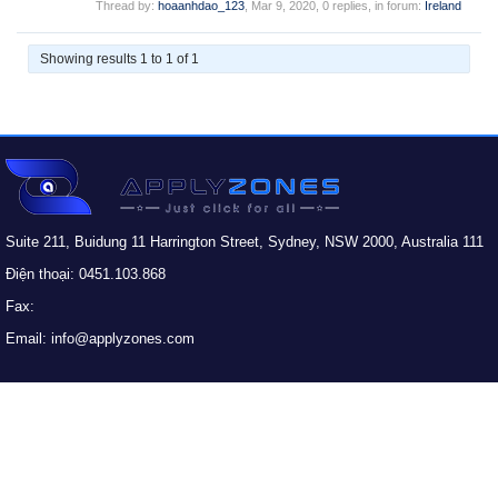
Thread by:
hoaanhdao_123
,
Mar 9, 2020
, 0 replies, in forum:
Ireland
Showing results 1 to 1 of 1
Suite 211, Buidung 11 Harrington Street, Sydney, NSW 2000, Australia 111
Điện thoại: 0451.103.868
Fax:
Email: info@applyzones.com