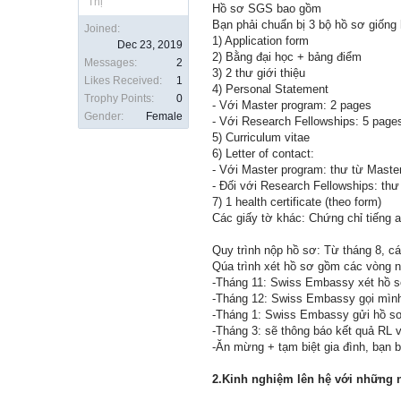
Thị
Hồ sơ SGS bao gồm
Bạn phải chuẩn bị 3 bộ hồ sơ giống
Joined:
1) Application form
Dec 23, 2019
2) Bằng đại học + bảng điểm
Messages:
2
3) 2 thư giới thiệu
Likes Received:
1
4) Personal Statement
Trophy Points:
0
- Với Master program: 2 pages
Gender:
Female
- Với Research Fellowships: 5 page
5) Curriculum vitae
6) Letter of contact:
- Với Master program: thư từ Master
- Đối với Research Fellowships: th
7) 1 health certificate (theo form)
Các giấy tờ khác: Chứng chỉ tiếng 
Quy trình nộp hồ sơ: Từ tháng 8, cá
Qúa trình xét hồ sơ gồm các vòng 
-Tháng 11: Swiss Embassy xét hồ s
-Tháng 12: Swiss Embassy gọi mình 
-Tháng 1: Swiss Embassy gửi hồ sơ
-Tháng 3: sẽ thông báo kết quả RL 
-Ăn mừng + tạm biệt gia đình, bạn 
2.Kinh nghiệm lên hệ với những 