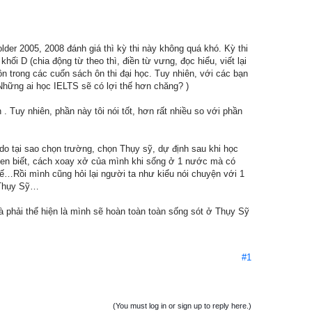
der 2005, 2008 đánh giá thì kỳ thi này không quá khó. Kỳ thi
khối D (chia động từ theo thì, điền từ vưng, đọc hiểu, viết lại
ôn trong các cuốn sách ôn thi đại học. Tuy nhiên, với các bạn
 (Những ai học IELTS sẽ có lợi thế hơn chăng? )
. Tuy nhiên, phần này tôi nói tốt, hơn rất nhiều so với phần
 do tại sao chọn trường, chọn Thụy sỹ, dự định sau khi học
 quen biết, cách xoay xở của mình khi sống ở 1 nước mà có
 tế…Rồi mình cũng hỏi lại người ta như kiểu nói chuyện với 1
à Thụy Sỹ…
i và phải thể hiện là mình sẽ hoàn toàn toàn sống sót ở Thụy Sỹ
#1
(You must log in or sign up to reply here.)