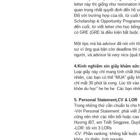
letter này thì giống như nomination 
quan trọng nhất quyết định đến hồ 
Đối với trường hợp của tôi, từ cuối
Scholarship & Opportunity Programm
đến cuối, từ viết letter cho học bổng
có GRE (GRE là điều kiện bắt buộc đ
Một tips mà bà advisor đã nói với tô
sư vì ông quá bận còn deadline thì
người, và advisor là very nice (quả th
4.Kinh nghiệm xin giấy khám sức
Loại giấy này chỉ mang tính chất th
nhiên, các bạn có thể “MUA” giấy kh
chỉ mất 30 phút là xong. Lúc tôi và
khỏe du học” he he he. Các bạn nhớ
5. Personal Statement,CV & LOR
Trong những thứ cần chuẩn bị cho h
-Với Personal Statement: phải viết 
cũng nên nhờ các tiền bối hoặc cao
Hương iBT, em Triết Singpore, Duy
-LOR: tôi xin 3 LORs
-CV: Phần ranking: không bắt buộc 
khóa, từ thiện, tình nguyện…