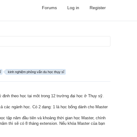
Forums
Log in
Register
ĩ
kinh nghiệm phỏng vấn du học thụy sĩ
 định theo học tại môt trong 12 trường đại học ở Thụy sỹ.
 cả các ngành học. Có 2 dạng: 1 là học bổng dành cho Master
học tập năm đầu tiên và khoảng thời gian học Master, chính
 năm thì sẽ có 8 tháng extension. Nếu khóa Master của bạn