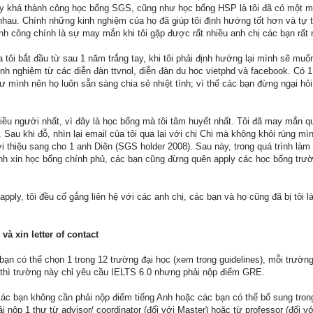
ly khá thành công học bổng SGS, cũng như học bổng HSP là tôi đã có một mối
au. Chính những kinh nghiệm của họ đã giúp tôi định hướng tốt hơn và tự ti
nh công chính là sự may mắn khi tôi gặp được rất nhiều anh chị các bạn rất 
a tôi bắt đầu từ sau 1 năm trắng tay, khi tôi phải định hướng lại mình sẽ mu
kinh nghiệm từ các diễn đàn ttvnol, diễn đàn du học vietphd và facebook. Có
ình nên họ luôn sẵn sàng chia sẻ nhiệt tình; vì thế các bạn đừng ngại hỏi 
hiều người nhất, vì đây là học bổng mà tôi tâm huyết nhất. Tôi đã may mắn 
. Sau khi đỗ, nhìn lại email của tôi qua lại với chị Chi mà không khỏi rùng m
ới thiệu sang cho 1 anh Diên (SGS holder 2008). Sau này, trong quá trình là
nh xin học bổng chính phủ, các bạn cũng đừng quên apply các học bổng trư
pply, tôi đều cố gắng liên hệ với các anh chị, các bạn và họ cũng đã bị tôi
à xin letter of contact
bạn có thể chọn 1 trong 12 trường đại học (xem trong guidelines), mỗi trườ
 thì trường này chỉ yêu cầu IELTS 6.0 nhưng phải nộp điểm GRE.
c bạn không cần phải nộp điểm tiếng Anh hoặc các bạn có thể bổ sung tron
i nộp 1 thư từ advisor/ coordinator (đối với Master) hoặc từ professor (đối với