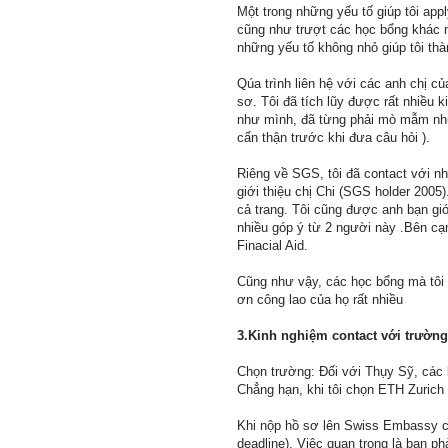
Một trong những yếu tố giúp tôi app
cũng như trượt các học bổng khác nh
những yếu tố không nhỏ giúp tôi thà
Qúa trình liên hệ với các anh chị củ
sơ. Tôi đã tích lũy được rất nhiều 
như mình, đã từng phải mò mẫm như m
cẩn thận trước khi đưa câu hỏi ).
Riêng về SGS, tôi đã contact với n
giới thiệu chị Chi (SGS holder 2005)
cả trang. Tôi cũng được anh bạn gi
nhiều góp ý từ 2 người này .Bên cạ
Finacial Aid.
Cũng như vậy, các học bổng mà tôi a
ơn công lao của họ rất nhiều
3.Kinh nghiệm contact với trường v
Chọn trường: Đối với Thụy Sỹ, các 
Chẳng hạn, khi tôi chọn ETH Zurich
Khi nộp hồ sơ lên Swiss Embassy cá
deadline). Việc quan trọng là bạn phả