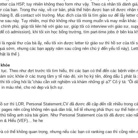
letter của HSP, tuy nhiên không theo form như vậy. Theo cá nhân tôi đánh giá,
sơ của bạn. Trong thư này, về cơ bản, phải thể hiện được bạn sẽ được nhận 
 tháng 8, đã contact với trường. Mục đích của tôi là tìm giáo sư để lấy lette
e sau này. Tuy nhiên, mọi thứ không như tôi mong muốn và may mắn khác đã đ
 chính phủ, giúp tôi liên hệ với giáo sư, giúp tôi có interview với giáo sư, s
ể có admission), khi tôi xin học bổng trường, tìm part-time jobs ở bên kia k
i là ngoài thư của bà ấy, nếu tôi xin được letter từ giáo sư thì hồ sơ của tôi
 quá sớm, nhưng các bạn apply năm sau cũng nên chú ý đến yếu tố này). Lett
ật là thế ).
 khỏe
ủ tục. Theo như đợt trước tôi tìm hiểu, thì các bạn có thể đến các bệnh việ
ám sức khỏe ở các trung tâm y tế nào đó, xin họ ký tên, đóng dấu 1 phát là
o thi tôi cũng hỏi là:”cháu cần xét nghiệm và khám những gì ạ?” Cô ý tá: “Ôi
 in màu nhé, cho nó đẹp và lịch sự.
ồ sơ thì LOR, Personal Statement,CV đã đươc đề cập đến rất nhiều trong các
2 pages nên cũng không nên quá dàn trải, kể lể nhưng phải thực sự thể hiện 
 thủ tiếng anh sửa bài giùm. Như Personal Statement của tôi đã được xào nấ
ên & Hiếu (VEF)… he he
và có thể không quan trọng, nhưng nếu các bạn có ranking cao thì cũng nên