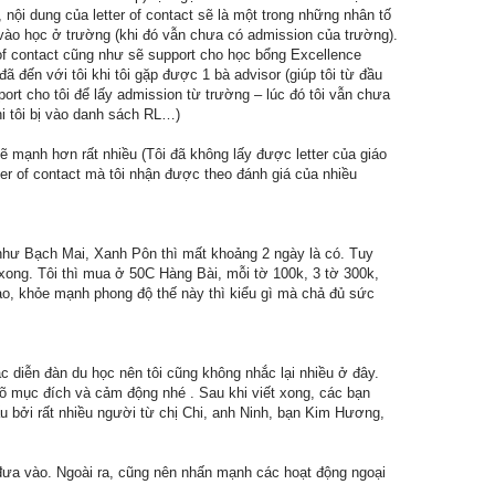
 nội dung của letter of contact sẽ là một trong những nhân tố
vào học ở trường (khi đó vẫn chưa có admission của trường).
r of contact cũng như sẽ support cho học bổng Excellence
ến với tôi khi tôi gặp được 1 bà advisor (giúp tôi từ đầu
upport cho tôi để lấy admission từ trường – lúc đó tôi vẫn chưa
hi tôi bị vào danh sách RL…)
 sẽ mạnh hơn rất nhiều (Tôi đã không lấy được letter của giáo
er of contact mà tôi nhận được theo đánh giá của nhiều
n như Bạch Mai, Xanh Pôn thì mất khoảng 2 ngày là có. Tuy
 xong. Tôi thì mua ở 50C Hàng Bài, mỗi tờ 100k, 3 tờ 300k,
 dào, khỏe mạnh phong độ thế này thì kiểu gì mà chả đủ sức
 diễn đàn du học nên tôi cũng không nhắc lại nhiều ở đây.
rõ mục đích và cảm động nhé . Sau khi viết xong, các bạn
u bởi rất nhiều người từ chị Chi, anh Ninh, bạn Kim Hương,
 đưa vào. Ngoài ra, cũng nên nhấn mạnh các hoạt động ngoại