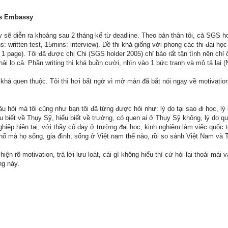
ss Embassy
 sẽ diễn ra khoảng sau 2 tháng kể từ deadline. Theo bản thân tôi, cả SGS hol
: written test, 15mins: interview). Đề thi khá giống với phong các thi đại học 
1 page). Tôi đã được chị Chi (SGS holder 2005) chỉ bảo rất tận tình nên chỉ 
hải lo cả. Phần writing thì khá buồn cười, nhìn vào 1 bức tranh và mô tả lại
khá quen thuộc. Tôi thì hơi bất ngờ vì mở màn đã bắt nói ngay về motivation 
 hỏi mà tôi cũng như bạn tôi đã từng được hỏi như: lý do tại sao đi học, lý
iểu biết về Thụy Sỹ, hiểu biết về trường, có quen ai ở Thụy Sỹ không, lý do
ghiệp hiện tại, với thầy cô dạy ở trường đại học, kinh nghiệm làm việc quốc
hố mà họ sống, gia đình, sống ở Việt nam thế nào, rồi so sánh Việt Nam v
hiện rõ motivation, trả lời lưu loát, cái gì không hiểu thì cứ hỏi lại thoải má
ng này.