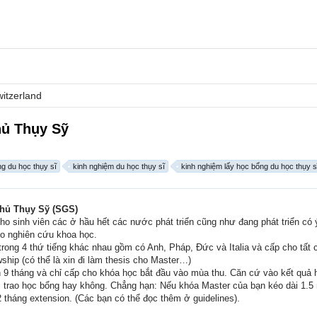
itzerland
hủ Thụy Sỹ
g du học thụy sĩ
kinh nghiệm du học thụy sĩ
kinh nghiệm lấy học bổng du học thụy s
phủ Thụy Sỹ (SGS)
o sinh viên các ở hầu hết các nước phát triển cũng như đang phát triển có ý
ho nghiên cứu khoa học.
 trong 4 thứ tiếng khác nhau gồm có Anh, Pháp, Đức và Italia và cấp cho tất
hip (có thể là xin đi làm thesis cho Master…)
n 9 tháng và chỉ cấp cho khóa học bắt đầu vào mùa thu. Căn cứ vào kết quả 
c trao học bổng hay không. Chẳng hạn: Nếu khóa Master của bạn kéo dài 1.5
2 tháng extension. (Các bạn có thể đọc thêm ở guidelines).