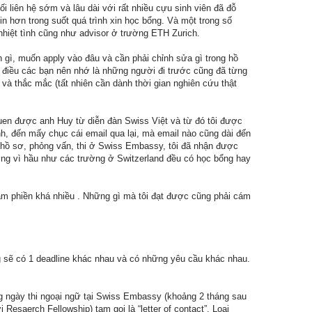
 liên hệ sớm và lâu dài với rất nhiều cựu sinh viên đã đỗ
n hơn trong suốt quá trình xin học bổng. Và một trong số
nhiệt tình cũng như advisor ở trường ETH Zurich.
ốn gì, muốn apply vào đâu và cần phải chỉnh sửa gì trong hồ
 1 điều các bạn nên nhớ là những người đi trước cũng đã từng
và thắc mắc (tất nhiên cần dành thời gian nghiên cứu thật
quen được anh Huy từ diễn đàn Swiss Việt và từ đó tôi được
ình, đến mấy chục cái email qua lại, mà email nào cũng dài đến
m hồ sơ, phỏng vấn, thi ở Swiss Embassy, tôi đã nhận được
ờng vì hầu như các trường ở Switzerland đều có học bổng hay
 làm phiền khá nhiều . Những gì mà tôi đạt được cũng phải cám
ng sẽ có 1 deadline khác nhau và có những yêu cầu khác nhau.
g ngày thi ngoại ngữ tại Swiss Embassy (khoảng 2 tháng sau
 Resaerch Fellowship) tạm gọi là “letter of contact”. Loại