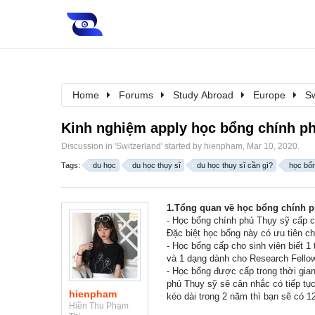
Home
Forums
Study Abroad
Europe
Sw
Kinh nghiệm apply học bổng chính p
Discussion in '
Switzerland
' started by
hienpham
,
Mar 10, 2020
.
Tags:
du học
du học thụy sĩ
du học thụy sĩ cần gì?
học bổn
1.Tổng quan về học bổng chính 
- Học bổng chính phủ Thụy sỹ cấp ch
Đặc biệt học bổng này có ưu tiên c
- Học bổng cấp cho sinh viên biết 1
và 1 dạng dành cho Research Fellows
- Học bổng được cấp trong thời gia
phủ Thụy sỹ sẽ cân nhắc có tiếp tụ
hienpham
kéo dài trong 2 năm thì bạn sẽ có 1
Hiền Thu Phạm