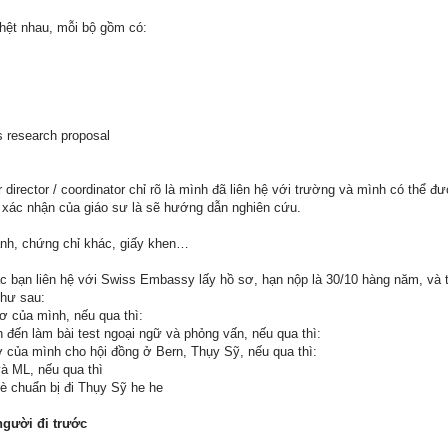
 hệt nhau, mỗi bộ gồm có:
s research proposal
 director / coordinator chỉ rõ là mình đã liên hệ với trường và mình có thể 
ư xác nhận của giáo sư là sẽ hướng dẫn nghiên cứu.
anh, chứng chỉ khác, giấy khen…
c bạn liên hệ với Swiss Embassy lấy hồ sơ, hạn nộp là 30/10 hàng năm, và t
như sau:
ơ của mình, nếu qua thì:
đến làm bài test ngoại ngữ và phỏng vấn, nếu qua thì:
 của mình cho hội đồng ở Bern, Thụy Sỹ, nếu qua thì:
và ML, nếu qua thì
bè chuẩn bị đi Thụy Sỹ he he
người đi trước