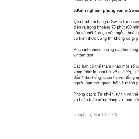
6.Kinh nghiệm phỏng vấn ở Swi
Qúa trình thi tiếng ở Swiss Embassy
diễn ra trong khoảng 75 phút (60 mins
câu và viết 1 đoạn văn ngắn khoảng 
có kiến thức vững thì không có gì p
Phần interview: những câu hỏi cũng 
written test
Các bạn có thể tham khảo một số câu
xong (nhớ là phải trở về nhé ^^), h
đến 4 thứ tiếng, quan hệ với đồng n
người bạn mới quen: hỏi về thành p
Phong cách: Tự nhiên, tự tin và thể 
và hoàn toàn xứng đáng với học bổ
hienpham
,
Mar 10, 2020