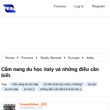
Forums
Log in
Register
Home
Forums
Study Abroad
Europe
Italia
Cẩm nang du học italy và những điều cần
biết.
Tags:
cẩm nang du học italy
có nên đi du học nước ý không?
du học
du học italy
du học ý
những điều cần biết khi đi du học ý
hoaanhdao_123
Hoaanhdao_123