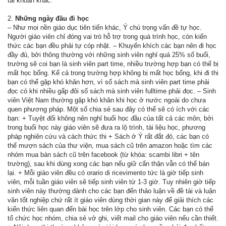
tài khoản khác.
2.
Những ngày đầu đi học
– Như mọi nền giáo dục tiên tiến khác, Ý chú trọng vấn đề tự học.
Người giáo viên chỉ đóng vai trò hỗ trợ trong quá trình học, còn kiến
thức các bạn đều phải tự cóp nhặt. – Khuyến khích các bạn nên đi học
đầy đủ, bởi thông thường với những sinh viên nghỉ quá 25% số buổi,
trường sẽ coi bạn là sinh viên part time, nhiều trường hợp bạn có thể bị
mất học bổng. Kể cả trong trường hợp không bị mất học bổng, khi đi thi
bạn có thể gặp khó khăn hơn, vì số sách mà sinh viên part time phải
đọc có khi nhiều gấp đôi số sách mà sinh viên fulltime phải đọc. – Sinh
viên Việt Nam thường gặp khó khăn khi học ở nước ngoài do chưa
quen phương pháp. Một số chia sẻ sau đây có thể sẽ có ích với các
bạn: + Tuyệt đối không nên nghỉ buổi học đầu của tất cả các môn, bởi
trong buổi học này giáo viên sẽ đưa ra lộ trình, tài liệu học, phương
pháp nghiên cứu và cách thức thi + Sách ở Ý rất đắt đỏ, các bạn có
thể mượn sách của thư viện, mua sách cũ trên amazon hoặc tìm các
nhóm mua bán sách cũ trên facebook (từ khóa: scambi libri + tên
trường), sau khi dùng xong các bạn nếu giữ cẩn thận vẫn có thể bán
lại. + Mỗi giáo viên đều có orario di ricevimento tức là giờ tiếp sinh
viên, mỗi tuần giáo viên sẽ tiếp sinh viên từ 1-3 giờ. Tuy nhiên giờ tiếp
sinh viên này thường dành cho các bạn đến thảo luận về đề tài và luận
văn tốt nghiệp chứ rất ít giáo viên dùng thời gian này để giải thích các
kiến thức liên quan đến bài học trên lớp cho sinh viên. Các bạn có thể
tổ chức học nhóm, chia sẻ vở ghi, viết mail cho giáo viên nếu cần thiết.