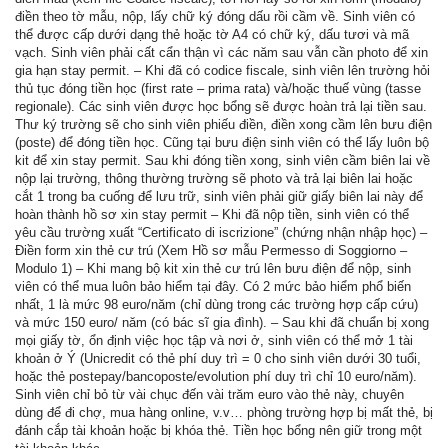
điền theo tờ mẫu, nộp, lấy chữ ký đóng dấu rồi cầm về. Sinh viên có
thể được cấp dưới dạng thẻ hoặc tờ A4 có chữ ký, dấu tươi và mã
vạch. Sinh viên phải cất cẩn thận vì các năm sau vẫn cần photo để xin
gia hạn stay permit. – Khi đã có codice fiscale, sinh viên lên trường hỏi
thủ tục đóng tiền học (first rate – prima rata) và/hoặc thuế vùng (tasse
regionale). Các sinh viên được học bổng sẽ được hoàn trả lại tiền sau.
Thư ký trường sẽ cho sinh viên phiếu điền, điền xong cầm lên bưu điện
(poste) để đóng tiền học. Cũng tại bưu điện sinh viên có thể lấy luôn bộ
kit để xin stay permit. Sau khi đóng tiền xong, sinh viên cầm biên lai về
nộp lại trường, thông thường trường sẽ photo và trả lại biên lai hoặc
cắt 1 trong ba cuống để lưu trữ, sinh viên phải giữ giấy biên lai này để
hoàn thành hồ sơ xin stay permit – Khi đã nộp tiền, sinh viên có thể
yêu cầu trường xuất “Certificato di iscrizione” (chứng nhận nhập học) –
Điền form xin thẻ cư trú (Xem Hồ sơ mẫu Permesso di Soggiorno –
Modulo 1) – Khi mang bộ kit xin thẻ cư trú lên bưu điện để nộp, sinh
viên có thể mua luôn bảo hiểm tại đây. Có 2 mức bảo hiểm phổ biến
nhất, 1 là mức 98 euro/năm (chỉ dùng trong các trường hợp cấp cứu)
và mức 150 euro/ năm (có bác sĩ gia đình). – Sau khi đã chuẩn bị xong
mọi giấy tờ, ổn định việc học tập và nơi ở, sinh viên có thể mở 1 tài
khoản ở Ý (Unicredit có thẻ phí duy trì = 0 cho sinh viên dưới 30 tuổi,
hoặc thẻ postepay/bancoposte/evolution phí duy trì chỉ 10 euro/năm).
Sinh viên chỉ bỏ từ vài chục đến vài trăm euro vào thẻ này, chuyên
dùng để đi chợ, mua hàng online, v.v… phòng trường hợp bị mất thẻ, bị
đánh cắp tài khoản hoặc bị khóa thẻ. Tiền học bổng nên giữ trong một