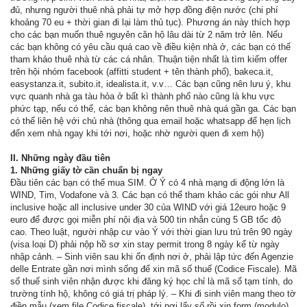
đủ, nhưng người thuê nhà phải tự mở hợp đồng điện nước (chi phí
khoảng 70 eu + thời gian đi lại làm thủ tục). Phương án này thích hợp
cho các bạn muốn thuê nguyên căn hộ lâu dài từ 2 năm trở lên. Nếu
các bạn không có yêu cầu quá cao về điều kiện nhà ở, các bạn có thể
tham khảo thuê nhà từ các cá nhân. Thuận tiện nhất là tìm kiếm offer
trên hội nhóm facebook (affitti student + tên thành phố), bakeca.it,
easystanza.it, subito.it, idealista.it, v.v… Các bạn cũng nên lưu ý, khu
vực quanh nhà ga tàu hỏa ở bất kì thành phố nào cũng là khu vực
phức tạp, nếu có thể, các bạn không nên thuê nhà quá gần ga. Các bạn
có thể liên hệ với chủ nhà (thông qua email hoặc whatsapp để hẹn lịch
đến xem nhà ngay khi tới nơi, hoặc nhờ người quen đi xem hộ)
II. Những ngày đầu tiên
1. Những giấy tờ cần chuẩn bị ngay
Đầu tiên các bạn có thể mua SIM. Ở Ý có 4 nhà mạng di động lớn là
WIND, Tim, Vodafone và 3. Các bạn có thể tham khảo các gói như All
inclusive hoặc all inclusive under 30 của WIND với giá 12euro hoặc 9
euro để được gọi miễn phí nội địa và 500 tin nhắn cùng 5 GB tốc độ
cao. Theo luật, người nhập cư vào Ý với thời gian lưu trú trên 90 ngày
(visa loại D) phải nộp hồ sơ xin stay permit trong 8 ngày kể từ ngày
nhập cảnh. – Sinh viên sau khi ổn định nơi ở, phải lập tức đến Agenzie
delle Entrate gần nơi mình sống để xin mã số thuế (Codice Fiscale). Mã
số thuế sinh viên nhận được khi đăng ký học chỉ là mã số tạm tính, do
trường tính hộ, không có giá trị pháp lý. – Khi đi sinh viên mang theo tờ
điền mẫu (xem file Codice fiscale), tới nơi lấy số rồi xin form (modulo)