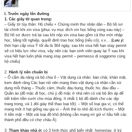
I. Trước ngày lên đường
1. Các giấy tờ quan trọng:
– Giấy tờ tùy thân: Hộ chiếu + Chứng minh thư nhân dân – Bộ hồ sơ
tài chính khi xin visa (phục vụ mục đích xin học bổng vùng sau này) –
Bộ hồ sơ được trả lại sau khi nộp xin visa bao gồm cả thư mời nhập
học, bằng tốt nghiệp, quyết định trao học bổng (nếu có), v.v… (
Lưu ý:
thời hạn cấp visa Ý tối đa là 364 ngày, sau khi visa hết hạn stay permit
sẽ có hiệu lực như visa, vậy nên các bạn sinh viên quay lại Ý sau khi
visa hết hạn luôn phải mang stay permit – permesso di soggiorno cùng
hộ chiếu)
2.
Hành lý nên chuẩn bị
– Ổ cắm đa năng và bộ chia ổ – Vật dụng cá nhân: bàn chải, khăn mặt,
kem đánh răng Các bạn nữ nên mang theo vật dụng cá nhân cần sử
dụng mỗi tháng – Thuốc cảm, thuốc đau bụng, thuốc ho, đau đầu –
Quần áo (đồ mặc đi học, chú ý đồ mặc ở nhà nên có vài bộ ấm áp để
tiết kiệm tiền sưởi cho mùa đông, ít nhất 1 bộ đồ dành cho các dịp
trang trọng, và 1 đôi giày thể thao loại tốt). – Một số loại gia vị, có thể
mang một ít hạt giống rau gia vị – Ảnh thẻ to nhỏ đủ kích thước – Một
ít tiền mặt – Một vài loại đồ khô (không cần mang mì gói vì hầu hết các
thành phố đều có chợ châu Á)
3.
Tham khảo nhà ở:
có 3 hình thức phổ biến nhất: homestay, ở ký