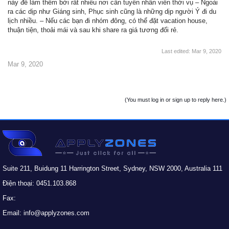
này để làm thêm bởi rất nhiều nơi cần tuyển nhân viên thời vụ – Ngoài
ra các dịp như Giáng sinh, Phục sinh cũng là những dịp người Ý đi du
lịch nhiều. – Nếu các bạn đi nhóm đông, có thể đặt vacation house,
thuận tiện, thoải mái và sau khi share ra giá tương đối rẻ.
Last edited:
Mar 9, 2020
Mar 9, 2020
(You must log in or sign up to reply here.)
Suite 211, Buidung 11 Harrington Street, Sydney, NSW 2000, Australia 111
Điện thoại: 0451.103.868
Fax:
Email: info@applyzones.com