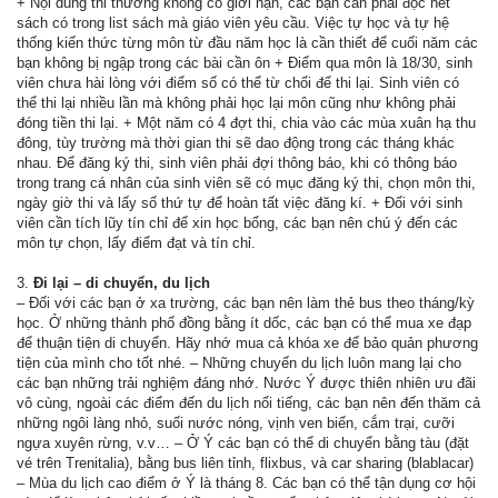
+ Nội dung thi thường không có giới hạn, các bạn cần phải đọc hết
sách có trong list sách mà giáo viên yêu cầu. Việc tự học và tự hệ
thống kiến thức từng môn từ đầu năm học là cần thiết để cuối năm các
bạn không bị ngập trong các bài cần ôn + Điểm qua môn là 18/30, sinh
viên chưa hài lòng với điểm số có thể từ chối để thi lại. Sinh viên có
thể thi lại nhiều lần mà không phải học lại môn cũng như không phải
đóng tiền thi lại. + Một năm có 4 đợt thi, chia vào các mùa xuân hạ thu
đông, tùy trường mà thời gian thi sẽ dao động trong các tháng khác
nhau. Để đăng ký thi, sinh viên phải đợi thông báo, khi có thông báo
trong trang cá nhân của sinh viên sẽ có mục đăng ký thi, chọn môn thi,
ngày giờ thi và lấy số thứ tự để hoàn tất việc đăng kí. + Đối với sinh
viên cần tích lũy tín chỉ để xin học bổng, các bạn nên chú ý đến các
môn tự chọn, lấy điểm đạt và tín chỉ.
3.
Đi lại – di chuyển, du lịch
– Đối với các bạn ở xa trường, các bạn nên làm thẻ bus theo tháng/kỳ
học. Ở những thành phố đồng bằng ít dốc, các bạn có thể mua xe đạp
để thuận tiện di chuyển. Hãy nhớ mua cả khóa xe để bảo quản phương
tiện của mình cho tốt nhé. – Những chuyến du lịch luôn mang lại cho
các bạn những trải nghiệm đáng nhớ. Nước Ý được thiên nhiên ưu đãi
vô cùng, ngoài các điểm đến du lịch nổi tiếng, các bạn nên đến thăm cả
những ngôi làng nhỏ, suối nước nóng, vịnh ven biển, cắm trại, cưỡi
ngựa xuyên rừng, v.v… – Ở Ý các bạn có thể di chuyển bằng tàu (đặt
vé trên Trenitalia), bằng bus liên tỉnh, flixbus, và car sharing (blablacar)
– Mùa du lịch cao điểm ở Ý là tháng 8. Các bạn có thể tận dụng cơ hội