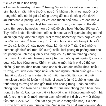
túc xá và thuê nhà riêng
– Đối với homestay: Người Ý tương đối kỹ tính và rất sạch sẽ trong
sinh hoạt, vì vậy thông thường người Ý không thích host người lạ ở
trong nhà, nếu có thì giá cả cũng tương đối cao (khoảng trên dưới
400euro/bạn ở phòng đơn, đối với các thành phố nhỏ). Với các bạn đi
miền Nam, người dân nhiệt tình và cởi mở hơn, các bạn có thể dễ
dàng tìm được homestay hơn với giá dễ chịu hơn (khoảng 300 euro).
Tuy nhiên khác biệt văn hóa, nếp sinh hoạt và thói quen ăn uống có thể
khiến bạn thấy khó thích nghi. Môi trường homestay thích hợp với các
bạn đã học tiếng Ý hơn vì người Ý hầu như không nói tiếng Anh. – Ở
ký túc xá: khác với các nước khác, ký túc xá ở Ý rất rẻ (có những
campus giá thuê chỉ trên 100 euro), nhiều loại phòng từ phòng đơn cho
tới phòng đôi, nhưng quản lý khá lỏng lẻo. Ký túc xá thường không
nằm trong khuôn viên trường bởi ký túc xá thuộc quyền quản lý của cơ
quan cấp học bổng vùng. Chính vì vậy, ở một thành phố có thể có
nhiều ký túc xá khác nhau, dành cho sinh viên của nhiều khoa, nhiều
trường, với sinh viên thuộc nhiều chuyên ngành, nhiều quốc gia – Thuê
nhà riêng: đối với sinh viên thích ở một mình độc lập, có thể thuê
monolocale (căn hộ khép kín) hoặc bilocale (căn hộ 1 phòng ngủ), giá
thuê thông thường sẽ cao gấp rưỡi tiền phòng trong 1 căn hộ nhiều
phòng ngủ. Phổ biến hơn có hình thức thuê một phòng (đơn hoặc đôi)
trong 1 căn hộ. Các bạn có thể ký hợp đồng nhà thông qua môi giới nhà
đất (thường nhà rất mới, đẹp và sạch sẽ) với phí dịch vụ = một tháng
tiền nhà + 22% VAT + tiền đặt cọc (tối đa 2 tháng tiền nhà). Có nhiều
trường hợp sinh viên thuê cả nhà, điện nước đã có đường dây/ông đầy