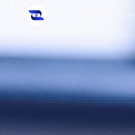
For Students
Fo