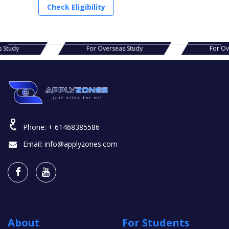
Check Eligibility
s Study
For Overseas Study
For Ov
Phone:
+ 61468385586
Email:
info@applyzones.com
About
For Students