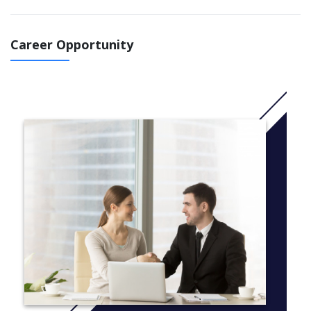
Các khóa học được xây dựng dựa trên bốn kỹ năng cốt lõi là
nghe, nói, đọc và viết. Khóa học sẽ tập trung vào:
Career Opportunity
xây dựng sự lưu loát và chính xác trong tiếng Anh giao
tiếp
mở rộng vốn từ vựng của bạn
hiểu được tiếng Anh của người nói bản ngữ và không bản
ngữ
phát triển kỹ năng và sự tự tin để sử dụng tiếng Anh bên
ngoài lớp học.
Bạn sẽ được học tập với các giáo viên có kinh nghiệm và có
trình độ trong các lớp học quy mô nhỏ. Chúng tôi sẽ theo dõi
quá trình học tập của bạn thông qua các bài kiểm tra thường
xuyên.
Chúng tôi cung cấp các khóa học tiếng Anh tổng quát ở ba cấp
độ, thời gian biểu ngày và buổi tối, và bạn có thể bắt đầu học
bất kỳ thứ Hai nào.
Bạn sẽ làm một bài kiểm tra đơn giản để chúng tôi có thể xếp