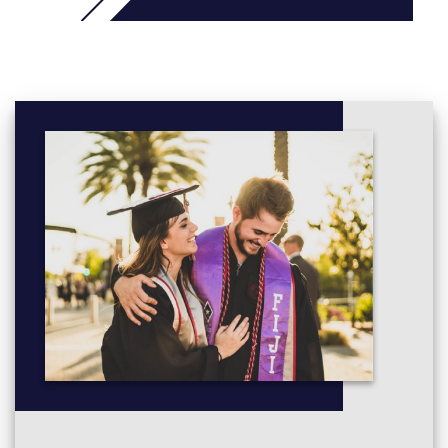
bạn vào lớp học có trình độ phù hợp với bạn - và sau đó bạn có
thể bắt đầu học ngay.
Một khóa học tiếng Anh tổng quát là cách hoàn hảo để học cách
tương tác với những người nói tiếng Anh khác cho công việc, du
lịch hoặc để có một công việc tốt hơn khi bạn trở về quê hương.
Tiếng Anh tổng quát cũng có thể giúp bạn chuẩn bị cho các
nghiên cứu sâu hơn như các khóa học tiếng Anh IELTS,
Cambridge và tiếng Anh học thuật.