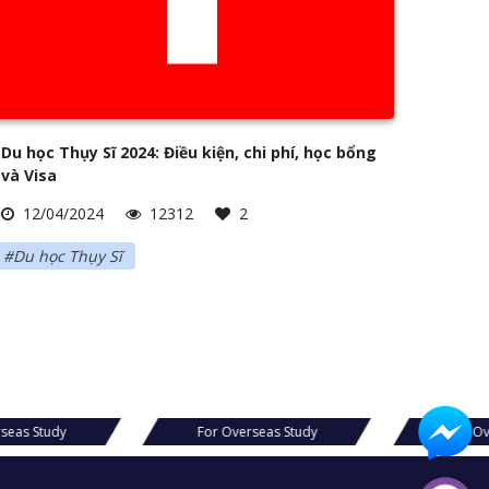
Du học Thụy Sĩ 2024: Điều kiện, chi phí, học bổng
và Visa
12/04/2024
12312
2
#Du học Thụy Sĩ
seas Study
For Overseas Study
For Ov