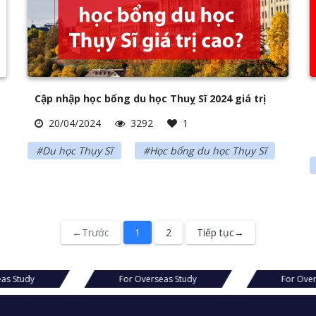
Cập nhập học bổng du học Thuỵ Sĩ 2024 giá trị
20/04/2024
3292
1
#Du học Thụy Sĩ
#Học bổng du học Thụy Sĩ
←Trước
1
2
Tiếp tục→
eas Study
For Overseas Study
For Over