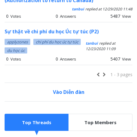
(Authorization to return to Canada)
tanbui
replied at 12/29/2020 11:48
0
0
5487
Votes
Answers
View
Sự thật về chi phí du học Úc tự túc (P2)
applyzones
chi phí du học úc tự túc
tanbui
replied at
12/23/2020 11:09
du học úc
0
0
5407
Votes
Answers
View
1
- 3 pages
Vào Diễn đàn
Top Threads
Top Members