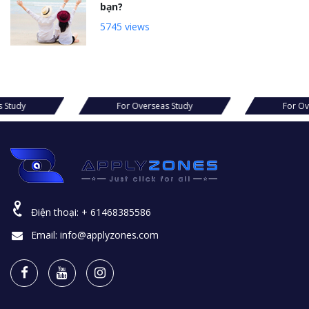
bạn?
5745 views
s Study
For Overseas Study
For Ov
Điện thoại:
+ 61468385586
Email:
info@applyzones.com