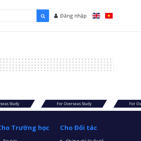
Đăng nhập
seas Study
For Overseas Study
For Ov
Cho Trường học
Cho Đối tác