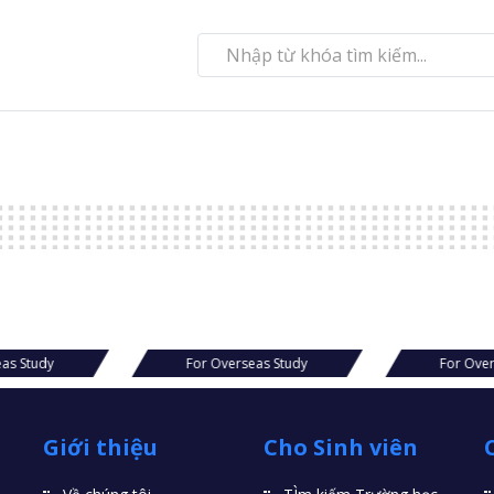
eas Study
For Overseas Study
For Over
Giới thiệu
Cho Sinh viên