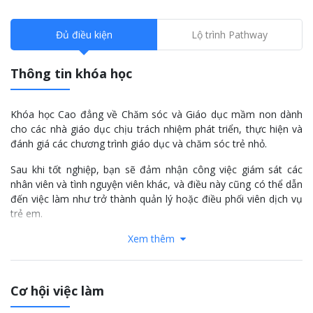
Đủ điều kiện
Lộ trình Pathway
Thông tin khóa học
Khóa học Cao đẳng về Chăm sóc và Giáo dục mầm non dành
cho các nhà giáo dục chịu trách nhiệm phát triển, thực hiện và
đánh giá các chương trình giáo dục và chăm sóc trẻ nhỏ.
Sau khi tốt nghiệp, bạn sẽ đảm nhận công việc giám sát các
nhân viên và tình nguyện viên khác, và điều này cũng có thể dẫn
đến việc làm như trở thành quản lý hoặc điều phối viên dịch vụ
trẻ em.
Xem thêm
Nếu bạn đã hoàn thành Chứng chỉ III về Chăm sóc và Giáo dục
mầm non, bạn sẽ có thể hoàn thành khóa học này trong một
năm thay vì 1,5 năm.
Cơ hội việc làm
Sau khi hoàn thành khóa học này, bạn sẽ được trang bị các kỹ
năng và kiến ​​thức để thep đuổi công việc trong các lĩnh vực của