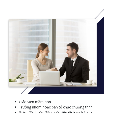
ngành dịch vụ trẻ em.
Thêm thông tin: Bấm
vào đây
Course structure
If you have already completed other eligible elective units, these
may be counted towards completion of this course.
A practical placement in a registered, education and care service
is a mandatory component of the qualification.
Units
Maintain work health and safety
Develop positive and respectful relationships with children
Ensure the health and safety of children
Provide care for babies and toddlers
Provide care for children
Giáo viên mầm non
Develop cultural competence
Trưởng nhóm hoặc ban tổ chức chương trình
Work with diverse people
Giám đốc hoặc điều phối viên dịch vụ trẻ em