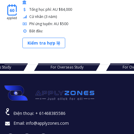
Tổng học phí: AU $84,000
60
Cử nhân (3 năm)
applied
Phí ứng tuyển: AU $500
Bắt đầu:
Kiểm tra hợp lệ
seas Study
For Overseas Study
For
Điện thoại:
+ 61468385586
Email:
info@applyzones.com