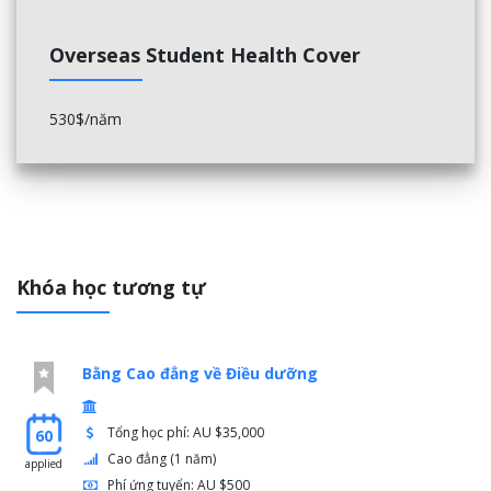
Promote children's agency
Provide an emergency first aid response in an education
Overseas Student Health Cover
and care setting
Embed sustainable practices in service operations
Work in partnership with families to provide appropriate
530$/năm
education and care for children
Facilitate compliance in an education and care service
Nurture creativity in children
Khóa học tương tự
Bằng Cao đẳng về Điều dưỡng
Tổng học phí: AU $35,000
60
Cao đẳng (1 năm)
applied
Phí ứng tuyển: AU $500