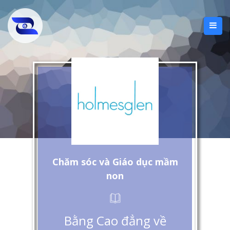
Chăm sóc và Giáo dục mầm
non
Bằng Cao đẳng về