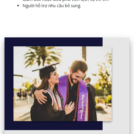
Promote and provide healthy food and drinks
Người hỗ trợ nhu cầu bổ sung.
Work legally and ethically
Use an approved learning framework to guide practice
Support behaviour of children and young people
Provide experiences to support children's play and
learning
Identify and respond to children and young people at risk
Promote Aboriginal and/or Torres Strait Islander cultural
safety
Support children to connect with their world
Foster the holistic development and wellbeing of the child
in early childhood
Analyse information to inform learning
Implement strategies for the inclusion of all children
Reflect on and improve own professional practice
Establish and implement plans for developing cooperative
behaviour
Design and implement the curriculum to foster children's
learning and development
Establish and maintain a safe and healthy environment for
children