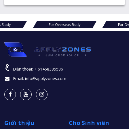
s Study
For Overseas Study
For Ov
Điện thoại:
+ 61468385586
Email:
info@applyzones.com
Giới thiệu
Cho Sinh viên