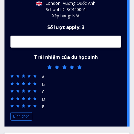
London, Vương Quốc Anh
School ID: SC440001
Xếp hạng: N/A
Số lượt apply: 3
Trải nhiệm của du học sinh
A
B
C
D
E
Bình chọn