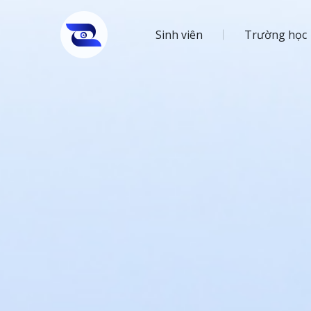
Sinh viên
Trường học