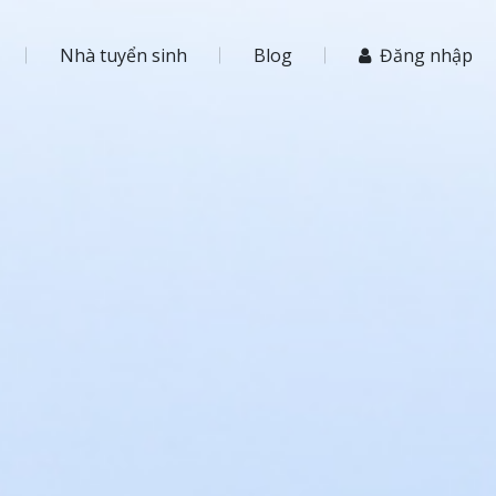
Nhà tuyển sinh
Blog
Đăng nhập