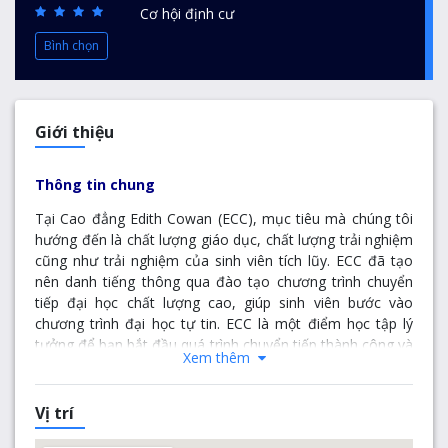
Cơ hội định cư
Bình chọn
Giới thiệu
Thông tin chung
Tại Cao đẳng Edith Cowan (ECC), mục tiêu mà chúng tôi
hướng đến là chất lượng giáo dục, chất lượng
trải nghiệm
cũng như trải nghiệm của sinh viên tích lũy
. ECC đã tạo
nên danh tiếng thông qua đào tạo chương trình chuyển
tiếp đại học chất lượng cao, giúp sinh viên bước vào
chương trình đại học
tự tin. ECC là một điểm học tập lý
tưởng để bạn bắt đầu quá trình chuyển tiếp thành công và
Xem thêm
suôn sẻ.
Chúng tôi tự hào cung cấp các khóa học thông qua
Vị trí
chương trình giảng dạy, lớp học, thư viện và các cơ sở hỗ
trợ sinh viên của Đại học Edith Cowan. ECC có một trong