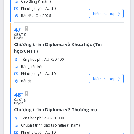
Cao đẳng (1 năm)
vực trung tâm cũng MIỄN PHÍ.
Có những trải nghiệm đích thực tại Úc
: Bạn sẽ
Phí ứng tuyển: AU $0
Kiểm tra hợp lệ
có thể trải nghiệm văn hóa Úc khi chơi hoặc xem
Bắt đầu: Oct 2026
trò chơi đấu dế hoặc bóng đá, ngắm nhìn động vật
bản địa hoặc khám phá một số cảnh quan đa dạng
+
47
nhất ở Úc.
đã ứng
tuyển
Làm việc bán thời gian khi học tập
: Trong quá
Chương trình Diploma về Khoa học (Tin
trình học, bạn sẽ có cơ hội làm việc bán thời gian tới
học/CNTT)
40 giờ mỗi hai tuần và toàn thời gian trong các ngày
nghỉ.
Tổng học phí: AU $29,400
Bằng liên kết
Phí ứng tuyển: AU $0
Kiểm tra hợp lệ
Bắt đầu:
+
48
đã ứng
tuyển
Chương trình Diploma về Thương mại
Tổng học phí: AU $31,000
Chương trình đào tạo nghề (1 năm)
Phí ứng tuyển: AU $0