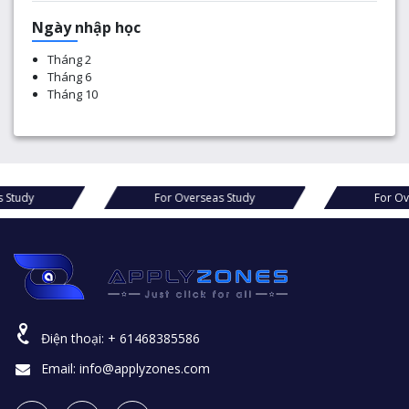
Ngày nhập học
Tháng 2
Tháng 6
Tháng 10
verseas Study
For Overseas Study
Điện thoại:
+ 61468385586
Email:
info@applyzones.com