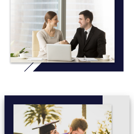
Semester 1
ACCT 1 Introductory Accounting 1
ADMN 1000 Introduction to Canadian Business
CARE 60 Career Development 1
COMM 34 Introduction to College Communications
COMP 222 Computer Application Fundamentals
MATH 35 Introductory Business Mathematics
GENE 114 Professional Effectiveness
Semester 2
ACCT 2 Introductory Accounting 2
ADMN 2000 Workplace Dynamics and Behaviour
COMM 39 Communications for Business
ECON 2 Macroeconomics
MATH 53 Mathematics of Finance
Business Elective - choose ONE of the following:
HUMA 53 Principles of Human Resources Management
MARK 201 Introductory Marketing 1
CARE 60 Career Development 1