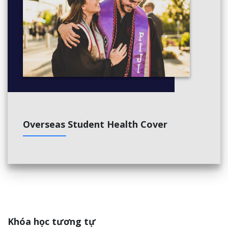
Semester 3
ACCT 5 Management Accounting I
ACCT 36 Accounting Software Applications
ACCT 201 Intermediate Accounting I
ECON 1 Microeconomics
COMP 45 Advanced Excel
HUMA 1079 Organizational Behaviour
GENE Online General Education Elective
Semester 4
Overseas Student Health Cover
ACCT 10 Management Accounting II
ACCT 11 Payroll and Government Reporting
ACCT 202 Intermediate Accounting II
BLAW 1 Business Law
BTAX 1 Taxation I
FINA 1 Financial Management I
GENE 60 Topics in the Contemporary Workplace
Khóa học tương tự