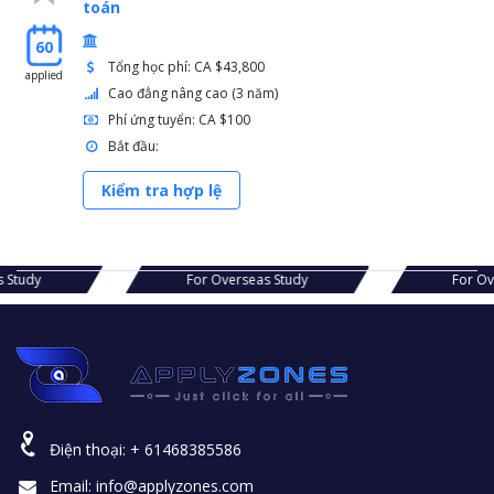
toán
60
Tổng học phí: CA $43,800
applied
Cao đẳng nâng cao (3 năm)
Phí ứng tuyển: CA $100
Bắt đầu:
Kiểm tra hợp lệ
s Study
For Overseas Study
For O
Điện thoại:
+ 61468385586
Email:
info@applyzones.com