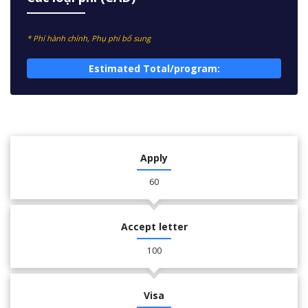
* Phí hành chính, Phụ phí bổ sung
Estimated Total/program:
Apply
60
Accept letter
100
Visa