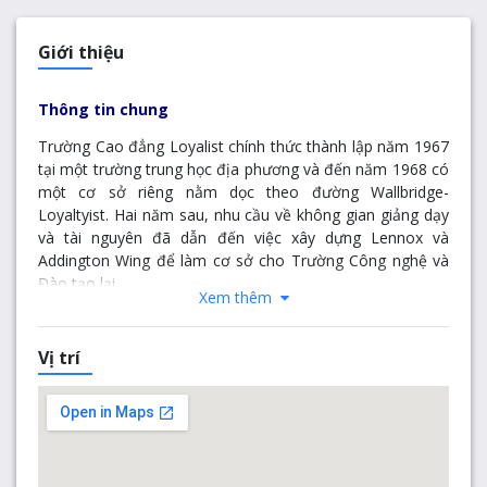
Giới thiệu
Thông tin chung
Trường Cao đẳng Loyalist chính thức thành lập năm 1967
tại một trường trung học địa phương và
đến năm 1968 có
một cơ sở riêng nằm dọc theo đường Wallbridge-
Loyaltyist. Hai năm sau, nhu cầu về không gian giảng dạy
và tài nguyên đã dẫn đến việc xây dựng Lennox và
Addington Wing để làm cơ sở cho Trường Công nghệ và
Đào tạo lại.
Xem thêm
Đến năm 1985, trường bổ sung thêm chương trình xây
dựng và chương trình Cao đẳng bao gồm các chương
Vị trí
trình đổi mới như Phóng sự ảnh, Phát thanh Truyền hình
và Khoa học sức khỏe đồng thời chứng kiến ​​sự liên kết
quan trọng của Viện Kỹ thuật Quốc gia đầu tiên của
Tyendinaga.
Trường Loyalist tiếp tục cải thiện và phát triển, bổ sung