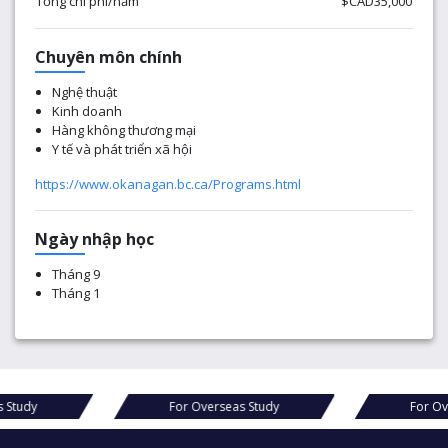
Tổng chi phí/năm
$CAD35,000
Chuyên môn chính
Nghệ thuật
Kinh doanh
Hàng không thương mại
Y tế và phát triển xã hội
https://www.okanagan.bc.ca/Programs.html
Ngày nhập học
Tháng 9
Tháng 1
dy
For Overseas Study
For Overse