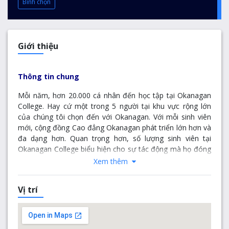
Bình chọn
Giới thiệu
Thông tin chung
Mỗi năm, hơn 20.000 cá nhân đến học tập tại Okanagan
College. Hay cứ một trong 5 người tại khu vực rộng lớn
của chúng tôi chọn đến với Okanagan. Với mỗi sinh viên
mới, cộng đồng Cao đẳng Okanagan phát triển lớn hơn và
đa dạng hơn. Quan trọng hơn, số lượng sinh viên tại
Okanagan College biểu hiện cho sự tác động mà họ đóng
góp cho cộng đồng của chúng tôi. Bạn chỉ cần nhìn vào
Xem thêm
danh sách cựu sinh viên xuất sắc và những người được
phục vụ bởi Cao đẳng Okanagan, những người đã giúp
Vị trí
định hình thung lũng, tỉnh và quốc gia này để có được cái
nhìn đánh giá toàn diện về những đóng góp của
Okanagan College và sinh viên tốt nghiệp. Năm mươi năm
trước, những hạt giống đầu tiên của Okanagan College đã