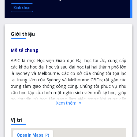
Bình chọn
Giới thiệu
Mô tả chung
APIC là một Học viện Giáo dục Đại học tại Úc, cung cấp
các khóa học đại học và sau đại học tại hai thành phố lớn
là Sydney và Melbourne. Các cơ sở của chúng tôi tọa lạc
tại trung tâm của Sydney và Melbourne CBDs; rất gần các
trung tâm giao thông công cộng. Chúng tôi phục vụ nhu
cầu học tập của hơn một nghìn sinh viên mỗi kỳ học, giúp
họ chuyển từ học tập sang làm việc trong khi cung cấp
Xem thêm
cho họ các khóa học về kinh doanh, quản lý dự án và hệ
thống thông tin. Học tập tại APIC sẽ cho phép sinh viên
khám phá một loạt các lựa chọn học tập cũng như xác
Vị trí
định rõ nghề nghiệp mà bạn hướng tới. Mục tiêu chính
của chúng tôi là cung cấp, bồi dưỡng và thúc đẩy vốn học