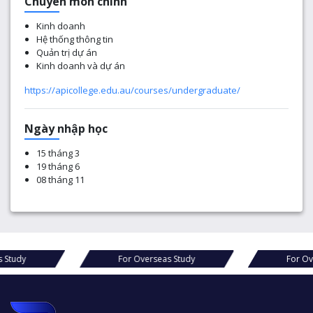
Chuyên môn chính
Kinh doanh
Hệ thống thông tin
Quản trị dự án
Kinh doanh và dự án
https://apicollege.edu.au/courses/undergraduate/
Ngày nhập học
15 tháng 3
19 tháng 6
08 tháng 11
 Study
For Overseas Study
For Ov