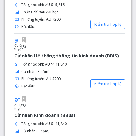
Tổng học phí: AU $15,816
toàn cầu, tìm bạn mới, có kinh nghiệm chuyên môn và
phát triển kỹ năng lãnh đạo của bạn. Các khóa học của
Chứng chỉ sau đại học
APIC được công nhận bởi Cơ quan Tiêu chuẩn và Chất
Phí ứng tuyển: AU $200
Kiểm tra hợp lệ
lượng Giáo dục Đại học (TEQSA) và được đưa vào Sổ
Bắt đầu:
đăng ký Quốc gia về Nhà cung cấp Giáo dục Đại học tại
Úc. APIC khác với các tổ chức truyền thống hơn, vì nó tập
+
9
trung vào nghiên cứu, phát triển và mở rộng học tập
đã ứng
tuyển
chuyển đổi.
Cử nhân Hệ thống thông tin kinh doanh (BBIS)
Tổng học phí: AU $141,840
Cử nhân (3 năm)
Phí ứng tuyển: AU $200
Kiểm tra hợp lệ
Bắt đầu:
+
9
đã ứng
tuyển
Cử nhân Kinh doanh (BBus)
Tổng học phí: AU $141,840
Cử nhân (3 năm)