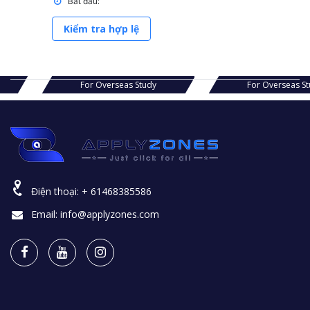
Bắt đầu:
Kiểm tra hợp lệ
s Study
For Overseas Study
For Ov
Điện thoại:
+ 61468385586
Email:
info@applyzones.com