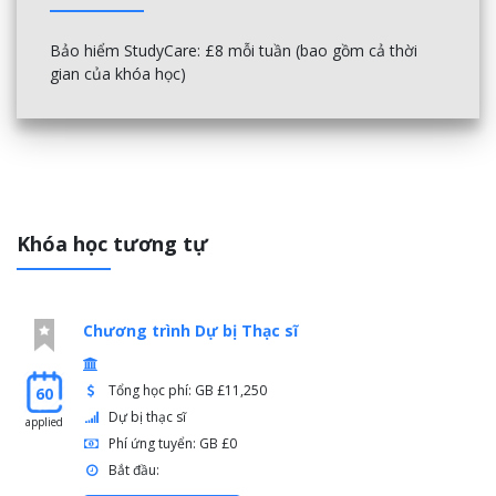
Bảo hiểm StudyCare: £8 mỗi tuần (bao gồm cả thời
gian của khóa học)
Khóa học tương tự
Chương trình Dự bị Thạc sĩ
Tổng học phí: GB £11,250
60
Dự bị thạc sĩ
applied
Phí ứng tuyển: GB £0
Bắt đầu: