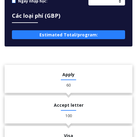
Ngày nhập học:
Các loại phí (GBP)
Estimated Total/program:
Apply
60
Accept letter
100
Visa