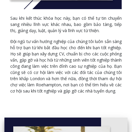
Art and Life in the Ancient World
Sau khi kết thúc khóa học này, bạn có thể tự tin chuyển
Year 2
sang nhiều lĩnh vực khác nhau, bao gồm bảo tàng, tiếp
Compulsory Module
thị, giảng dạy, luật, quản lý và lĩnh vực từ thiện.
Myths and Mythology
Đội ngũ tư vấn hướng nghiệp của chúng tôi luôn sẵn sàng
Optional Modules
hỗ trợ bạn từ khi bắt đầu học cho đến khi bạn tốt nghiệp.
Classical Antiquity in Modern Museums
Họ sẽ giúp bạn xây dựng CV, chuẩn bị cho các cuộc phỏng
The Power and the Secrets of the Empire: Rome 31BC-235AD
vấn, gặp gỡ và học hỏi từ những sinh viên tốt nghiệp thành
Love and Sexuality in Ancient Poetry
công đang làm việc trên đỉnh cao sự nghiệp của họ. Bạn
The Historical Jesus
cũng sẽ có cơ hội làm việc với các đối tác của chúng tôi
Afterlives: Ancient Gods and Heroes in the Middle Ages and
trên khắp London và hơn thế nữa, đồng thời tham dự hội
Renaissance
chợ việc làm Roehampton, nơi bạn có thể tìm hiểu về các
Homer and the Epic Cycle
cơ hội sau khi tốt nghiệp và gặp gỡ các nhà tuyển dụng.
Historiography in the Footsteps of Herodotus
Applied Humanities: Professional Practice and Placement
Year 3
Compulsory Module
Dissertation