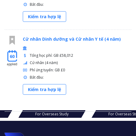
Bắt đầu:
Kiểm tra hợp lệ
Cử nhân Dinh dưỡng và Cử nhân Y tế (4 năm)
Tổng học phí: GB £58,012
60
Cử nhân (4 năm)
applied
Phí ứng tuyển: GB £0
Bắt đầu:
Kiểm tra hợp lệ
s Study
For Overseas Study
For Ov