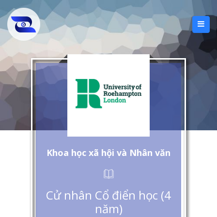
Khoa học xã hội và Nhân văn
Cử nhân Cổ điển học (4
năm)