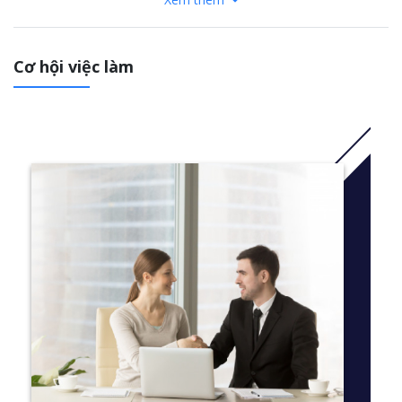
Khóa học bao gồm các chủ đề, phương pháp và lý thuyết trong
việc nghiên cứu văn học và lịch sử của thế giới cổ đại, cũng như
trong các tác phẩm nghệ thuật từ Hy Lạp và La Mã cổ đại,
không chỉ nhìn vào bản thân các đối tượng mà còn cả bối cảnh
Cơ hội việc làm
bên trong mà chúng đã được sản xuất và sử dụng.
Nghiên cứu về thần thoại và thần thoại, bạn sẽ tìm hiểu về cách
sử dụng các câu chuyện, nhân vật và mô típ thần thoại kể từ
thời cổ đại cho đến ngày nay.
Thông tin chi tiết
tại đây
Here are some of the varied modules we currently offer:
Year 1
Required Modules
Athens: History and Myth
Rome: Epic and Empire
Ancient Exploration: Europe, Asia, Africa
Dictators and Democracies: Ancient and Modern
Classical Philosophy