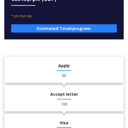
* phí thực tập
Estimated Total/program:
Apply
60
Accept letter
100
Visa