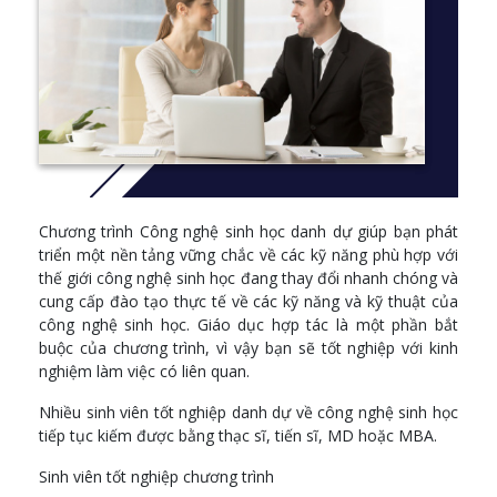
hai năm học thuật và hợp tác làm việc. Một số ứng dụng của
công nghệ sinh học bao gồm kỹ thuật di truyền của cây lương
thực để kháng bệnh hoặc sâu bệnh, tạo ra các loại thuốc mới và
trong lĩnh vực môi trường, phát triển vi khuẩn tiêu thụ hóa chất
độc hại và giảm ô nhiễm.
Thông tin chi tiết
tại đây
Year 1:
Chương trình Công nghệ sinh học danh dự giúp bạn phát
CHEM 123 - Thermodynamics, Kinetics and Organic
triển một nền tảng vững chắc về các kỹ năng phù hợp với
Chemistry
thế giới công nghệ sinh học đang thay đổi nhanh chóng và
BIOL 112 - Biology of the Cell
cung cấp đào tạo thực tế về các kỹ năng và kỹ thuật của
MATH 102 - Differential Calculus with Applications to Life
công nghệ sinh học. Giáo dục hợp tác là một phần bắt
Sciences
buộc của chương trình, vì vậy bạn sẽ tốt nghiệp với kinh
BIOL 140 - Laboratory Investigations in Life Science
nghiệm làm việc có liên quan.
Year 2:
Nhiều sinh viên tốt nghiệp danh dự về công nghệ sinh học
BIOT 280 - Introductory Biotechnology
tiếp tục kiếm được bằng thạc sĩ, tiến sĩ, MD hoặc MBA.
BIOT 210 - Animal Cell Biotechnology
Sinh viên tốt nghiệp chương trình
MICB 202 - Introductory Medical Microbiology and