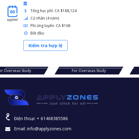
Tổng học phí: CA $188,124
60
Cử nhân (4 năm)
applied
Phí ứng tuyển: CA $168
Bắt đầu:
Kiểm tra hợp lệ
s Study
For Overseas Study
For Ov
Điện thoại:
+ 61468385586
Email:
info@applyzones.com