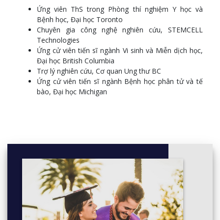
Immunology
Ứng viên ThS trong Phòng thí nghiệm Y học và
MICB 203 - Basic Microbiology Laboratory
Bệnh học, Đại học Toronto
Chuyên gia công nghệ nghiên cứu, STEMCELL
Year 3:
Technologies
BIOT 307 - Molecular Genetics I
Ứng cử viên tiến sĩ ngành Vi sinh và Miễn dịch học,
MICB 308 - Paradigms in Bacterial Pathogenesis
Đại học British Columbia
BIOT 399 - Co-operative Work Placement II
Trợ lý nghiên cứu, Cơ quan Ung thư BC
Ứng cử viên tiến sĩ ngành Bệnh học phân tử và tế
Year 4:
bào, Đại học Michigan
MICB 418 - Industrial Microbiology and Biotechnology
MICB 425 - Microbial Ecological Genomics
BIOC 440 - Concepts in Molecular Biology
COMM 457 - Fundamentals of Financial Accounting
Year 5:
MEDG 420 - Human Genomics and Medical Genetics
CHBE 419 - Industrial Biotechnology Laboratory
MICB 499 - Co-operative Work Placement IV
BIOC 450 - Membrane Biochemistry