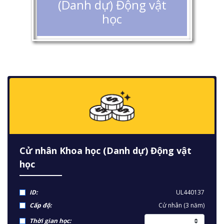
(Danh dự) Động vật
học
Cử nhân Khoa học (Danh dự) Động vật
học
ID:
UL440137
Cấp độ:
Cử nhân (3 năm)
Thời gian học: