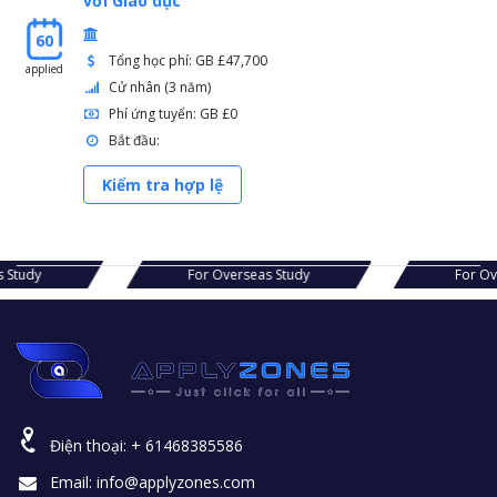
với Giáo dục
60
Tổng học phí: GB £47,700
applied
Cử nhân (3 năm)
Phí ứng tuyển: GB £0
Bắt đầu:
Kiểm tra hợp lệ
s Study
For Overseas Study
For O
Điện thoại:
+ 61468385586
Email:
info@applyzones.com