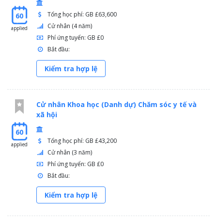
Tổng học phí: GB £63,600
60
Cử nhân (4 năm)
applied
Phí ứng tuyển: GB £0
Bắt đầu:
Kiểm tra hợp lệ
Cử nhân Khoa học (Danh dự) Chăm sóc y tế và
xã hội
60
Tổng học phí: GB £43,200
applied
Cử nhân (3 năm)
Phí ứng tuyển: GB £0
Bắt đầu:
Kiểm tra hợp lệ