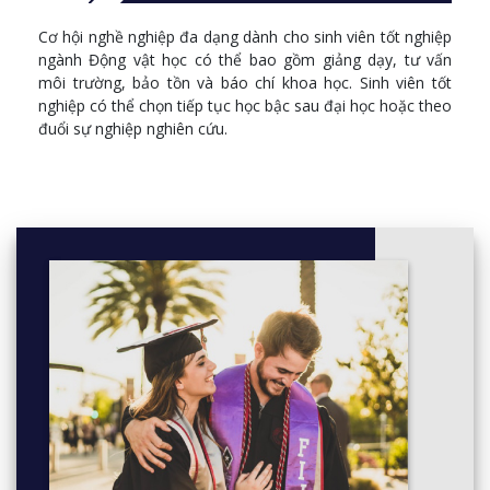
Trong suốt khóa học, sinh viên có cơ hội phát triển các kỹ năng
Cơ hội nghề nghiệp đa dạng dành cho sinh viên tốt nghiệp
về phương pháp khoa học và giao tiếp. Ngoài ra sinh viên còn có
ngành Động vật học có thể bao gồm giảng dạy, tư vấn
cơ hội để trải nghiệm chuyên môn khi thực hiện một năm thực
môi trường, bảo tồn và báo chí khoa học. Sinh viên tốt
tập, giữa năm học thứ hai và thứ ba.
nghiệp có thể chọn tiếp tục học bậc sau đại học hoặc theo
đuổi sự nghiệp nghiên cứu.
Thông tin thêm: Click
here
First Year
Cell Biology (Core)
Comparative Form and Function in Animals (Core)
Ecology (Core)
Genetics (Core)
Integrative Biochemistry (Core)
Introduction to Animal Behaviour and Welfare (Core)
Research Methods for Life Scientists 1 (Core)
Vertebrate Physiology (Core)
Second Year
Conservation Biology (Core)
Evolution (Core)