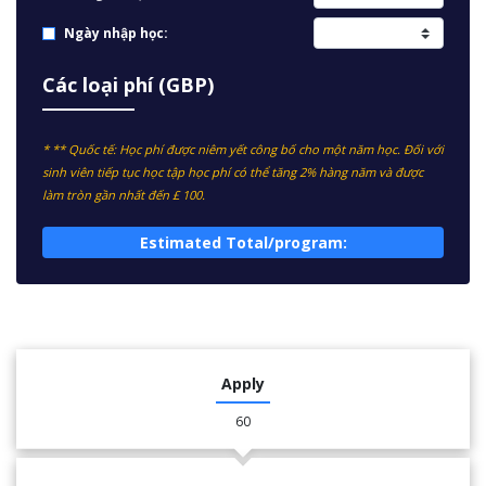
Ngày nhập học:
Các loại phí (GBP)
* ** Quốc tế: Học phí được niêm yết công bố cho một năm học. Đối với
sinh viên tiếp tục học tập học phí có thể tăng 2% hàng năm và được
làm tròn gần nhất đến £ 100.
Estimated Total/program:
Apply
60