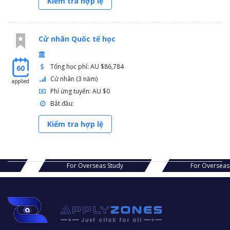
Kiểm tra hợp lệ
Cử nhân Quốc tế học
Tổng học phí: AU $86,784
60
Cử nhân (3 năm)
applied
Phí ứng tuyển: AU $0
Bắt đầu:
Kiểm tra hợp lệ
s Study
For Overseas Study
For Ov