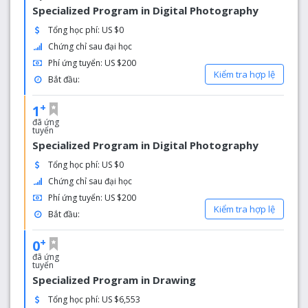
mạnh mẽ. Bạn có thể tạo mối quan hệ với bạn học cùng
Specialized Program in Digital Photography
lớp và gặp gỡ người hướng dẫn học tập. Bạn có thể giữ
kết nối liên lạc qua các nhóm LinkedIn. Bạn có thể xem xu
Tổng học phí: US $0
hướng tạo blog Voices cá nhân. Tham dự sự kiện dành
Chứng chỉ sau đại học
cho công chúng miễn phí giúp bạn tập trung vào chủ đề
Phí ứng tuyển: US $200
thúc đẩy tư duy. Trải nghiệm học tập của bạn với chúng
Kiểm tra hợp lệ
Bắt đầu:
tôi sẽ mang tính giáo dục, truyền cảm hứng và theo suốt
suốt đời.
+
1
đã ứng
tuyển
Specialized Program in Digital Photography
Tổng học phí: US $0
Chứng chỉ sau đại học
Phí ứng tuyển: US $200
Kiểm tra hợp lệ
Bắt đầu:
+
0
đã ứng
tuyển
Specialized Program in Drawing
Tổng học phí: US $6,553