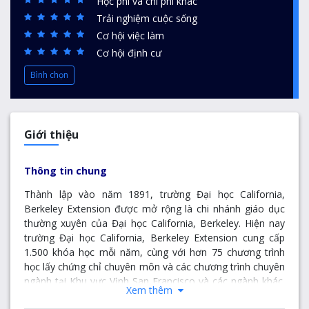
Học phí và chi phí khác
Trải nghiệm cuộc sống
Cơ hội việc làm
Cơ hội định cư
Bình chọn
Giới thiệu
Thông tin chung
Thành lập vào năm 1891, trường Đại học
California,
Berkeley
Extension được mở rộng
là chi nhánh giáo dục
thường xuyên của Đại học California, Berkeley. Hiện nay
trường
Đại học
California, Berkeley
Extension
cung cấp
1.500 khóa học mỗi năm, cùng với hơn 75 chương trình
học lấy chứng chỉ chuyên môn và các chương trình chuyên
ngành tại Khu vực Vịnh San Francisco và các ngành khác.
Xem thêm
Các sự kiện cho công chúng miễn phí và chi phí thấp cũng