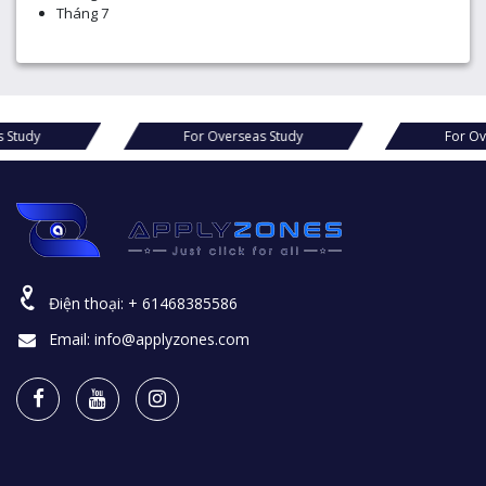
Tháng 7
For Overseas Study
For Overseas Study
Điện thoại:
+ 61468385586
Email:
info@applyzones.com