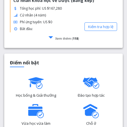
Cử nhân Khoa học về Dược (Bằng kép)
Tổng học phí: US $167,280
Cử nhân (4 năm)
Phí ứng tuyển: US $0
Kiểm tra hợp lệ
Bắt đầu:
Xem thêm (
118
)
Điểm nổi bật
Học bổng & Giải thưởng
Đào tạo hợp tác
Vừa học vừa làm
Chỗ ở