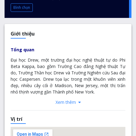
Bình chọn
Giới thiệu
Tổng quan
Đại học Drew, một trường đại học nghệ thuật tự do Phi
Beta Kappa, bao gồm Trường Cao đẳng Nghệ thuật Tự
do, Trường Thần học Drew và Trường Nghiên cứu Sau đại
học Caspersen. Drew tọa lạc trong một khuôn viên xinh
đẹp, nhiều cây cối ở Madison, New Jersey, một thị trấn
nhỏ thịnh vượng gần Thành phố New York.
Xem thêm
Trường có tổng số hơn 2.000 sinh viên theo học và có 148
giảng viên toàn thời gian, 99% trong số họ có bằng cấp
cao nhất trong lĩnh vực của họ. Các trường Thần học và
Vị trí
Caspersen cung cấp bằng Thạc sĩ và Tiến sĩ và Trường
cấp bằng Cử nhân cho hơn 40 ngành.