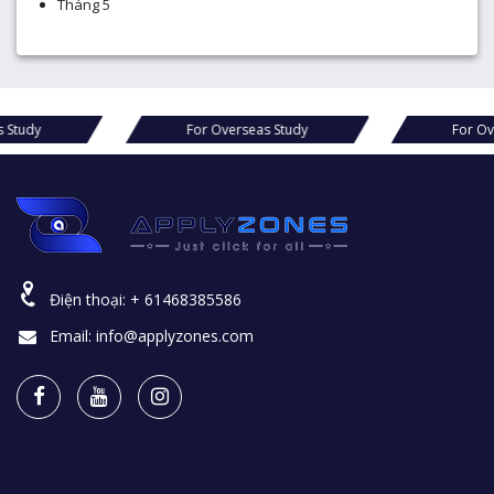
Tháng 5
For Overseas Study
For Overseas Study
Điện thoại:
+ 61468385586
Email:
info@applyzones.com