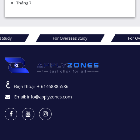
Tháng 7
For Overseas Study
For Overseas Study
Điện thoại:
+ 61468385586
Email:
info@applyzones.com