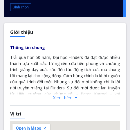
Bình chọn
Giới thiệu
Thông tin chung
Trải qua hơn 50 năm, Đại học Flinders đã đạt được nhiều
thành tựu xuất sắc: từ nghiên cứu tiên phong và chương
trình giảng dạy xuất sắc đến tác động tích cực mà chúng
tôi mang lại cho cộng đồng. Cảm hứng chính là khởi nguồn
của quá trình đổi mới. Nhưng sự đổi mới không chỉ là lời
nói truyền miệng tại Flinders. Sự đổi mới được lan truyền
từ Hiệu trưởng của chúng tôi - Peter Karmel - khi
Xem thêm
ông nhiệt tình tham gia "thử nghiệm và dũng cảm thử
nghiệm" những ý tưởng sáng tạo của cán bộ nhân viên,
sinh viên và cựu sinh viên của Flinders. Khi chúng ta bước
Vị trí
vào kỷ nguyên của sự thay đổi và đổi mới công nghệ đột
phá, Flinders đã chuẩn bị sẵn sàng để tiến đến một tương