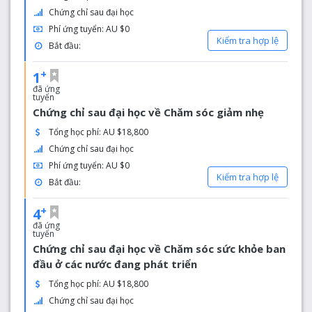
Tham gia các tổ chức hội sinh viên, câu lạc bộ,
Chứng chỉ sau đại học
chuyển tham quan, sự kiện và dịch vụ hỗ trợ sinh
Phí ứng tuyển: AU $0
viên quốc tế.
Kiểm tra hợp lệ
Bắt đầu:
Được đánh giá năm sao về tỷ lệ nhân viên-sinh viên
với sinh viên tốt nghiệp (Theo
Good Universities
+
1
Guide
2015).
đã ứng
Phần lớn các sinh viên quốc tế và trao đổi của
tuyển
Chứng chỉ sau đại học về Chăm sóc giảm nhẹ
chúng tôi tiết lộ họ sẽ giới thiệu Đại học Flinders cho
những ai đang muốn tham gia giáo dục đại học
Tổng học phí: AU $18,800
(ISB, 2014)
Chứng chỉ sau đại học
Phí ứng tuyển: AU $0
Kiểm tra hợp lệ
Bắt đầu:
+
4
đã ứng
tuyển
Chứng chỉ sau đại học về Chăm sóc sức khỏe ban
đầu ở các nước đang phát triển
Tổng học phí: AU $18,800
Chứng chỉ sau đại học