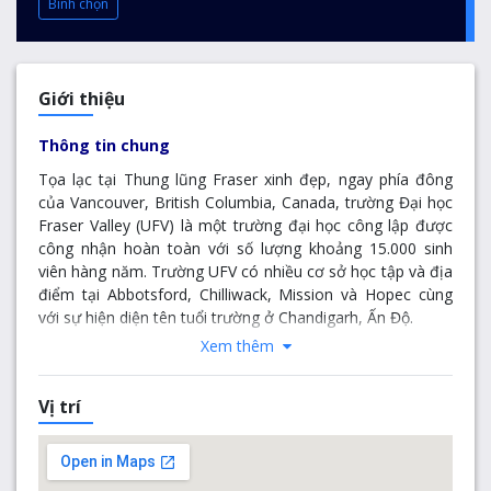
Bình chọn
Giới thiệu
Thông tin chung
Tọa lạc tại Thung lũng Fraser xinh đẹp, ngay phía đông
của Vancouver, British Columbia, Canada, trường Đại học
Fraser Valley (UFV) là một trường đại học công lập được
công nhận hoàn toàn với số lượng khoảng 15.000 sinh
viên hàng năm. Trường UFV có nhiều cơ sở học tập và địa
điểm tại Abbotsford, Chilliwack, Mission và Hopec cùng
với sự hiện diện tên tuổi trường ở Chandigarh, Ấn Độ.
Xem thêm
Trường
Đại học Fraser Valley
đủ lớn khi cung cấp sự đa
dạng và quy mô lớp học nhỏ cho phép sinh viên làm quen
với những huấn luyện viên hướng dẫn và học hỏi trong
Vị trí
môi trường trải nghiệm thực tế. Chúng tôi cung cấp hơn
100 chương trình học, bao gồm chương trình cấp hai bằng
thạc sĩ, 19 chương trình học cấp bằng cử nhân, các