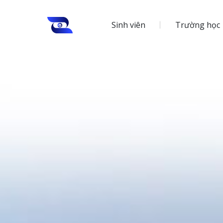
Sinh viên
Trường học