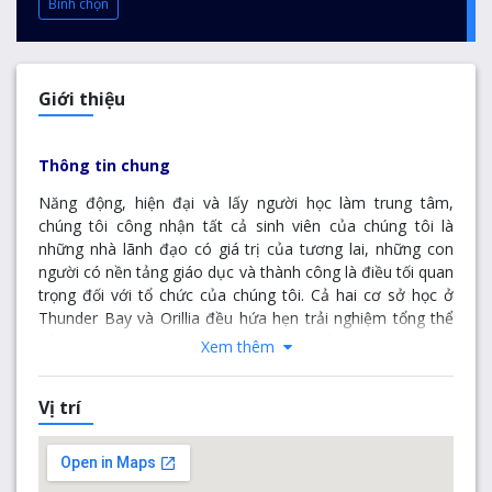
Bình chọn
Giới thiệu
Thông tin chung
Năng động, hiện đại và lấy người học làm trung tâm,
chúng tôi công nhận tất cả sinh viên của chúng tôi là
những nhà lãnh đạo có giá trị của tương lai, những con
người có nền tảng giáo dục và thành công là điều tối quan
trọng đối với tổ chức của chúng tôi. Cả hai cơ sở học ở
Thunder Bay và Orillia đều hứa hẹn trải nghiệm tổng thể
của trường đại học: sự pha trộn giữa chất lượng học thuật
Xem thêm
xuất sắc và cơ hội với nhiều hoạt động xã hội và giải trí
phong phú. Chúng tôi cũng hứa hẹn sự xuất sắc trong
Vị trí
nghiên cứu; Lakehead tự hào là nơi tổ chức chủ trì 11 hội
thảo Chủ tịch Nghiên cứu Canada và các cơ sở mang tính
cách mạng như Phòng thí nghiệm Paleo-DNA nổi tiếng
thế giới và Viện Nghiên cứu Tinh chế Sinh học của chúng