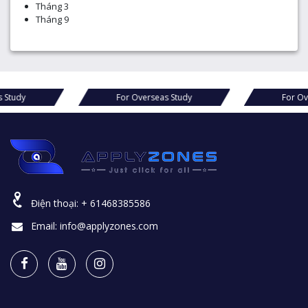
Tháng 3
Tháng 9
s Study
For Overseas Study
For Ov
Điện thoại:
+ 61468385586
Email:
info@applyzones.com