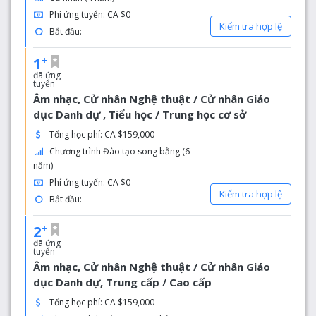
kỹ thuật, giáo dục, công tác xã hội, luật và y học.
Phí ứng tuyển: CA $0
Kiểm tra hợp lệ
Bắt đầu:
+
1
đã ứng
tuyển
Âm nhạc, Cử nhân Nghệ thuật / Cử nhân Giáo
dục Danh dự , Tiểu học / Trung học cơ sở
Tổng học phí: CA $159,000
Chương trình Đào tạo song bằng (6
năm)
Phí ứng tuyển: CA $0
Kiểm tra hợp lệ
Bắt đầu:
+
2
đã ứng
tuyển
Âm nhạc, Cử nhân Nghệ thuật / Cử nhân Giáo
dục Danh dự, Trung cấp / Cao cấp
Tổng học phí: CA $159,000