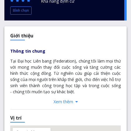
Khả năng định cư
Bình chọn
Giới thiệu
Thông tin chung
Tại Đại học Liên bang (Federation), chúng tôi làm mọi thứ
với mong muốn thay đổi cuộc sống và tăng cường các
hình thức cộng đồng. Từ nghiên cứu giúp cải thiện cuộc
sống của mọi người trên khắp thế giới, cho đến việc hỗ trợ
sinh viên thành công trong học tập và trong cuộc sống
- chúng tôi muốn tạo sự khác biệt.
Xem thêm
Với các cơ sở ở Ballarat, Berwick, Brisbane, Gippsland và
Wimmera, chúng tôi đã trở thành Đại học Liên bang vào
năm 2014 - một thực thể mới tập hợp lại với gần 150 năm
Vị trí
lịch sử từ các tổ chức tiền nhiệm.