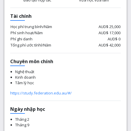
Đào tạo hợp tác
Vừa học vừa làm
Tài chính
Học phí trung bình/Năm
AUD$ 25,000
Phí sinh hoạt/Năm
AUD$ 17,000
Phí ghi danh
AUD$ 0
Tổng phí ước tínhl/Năm
AUD$ 42,000
Chuyên môn chính
Nghệ thuật
Kinh doanh
Tâm lý học
https://study.federation.edu.au/#/
Ngày nhập học
Tháng 2
Tháng 9