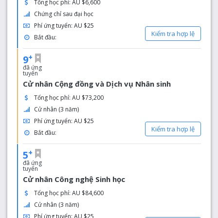
Tổng học phí: AU $6,600
Lái xe 160 km từ Melbourne đến trường mất khoảng hai
Chứng chỉ sau đại học
giờ, đi về hướng đông trên Quốc lộ Princes, hoặc 90 phút
đi tàu nhanh.
Phí ứng tuyển: AU $25
Kiểm tra hợp lệ
Bắt đầu:
Cơ sở Gippsland có động lực thúc đẩy cơ bản - nhằm cải
thiện kết quả và gia tăng cơ hội cho các cá nhân, gia đình
+
9
và cộng đồng khi họ tạo dựng. Thông qua giáo dục,
đã ứng
nghiên cứu và đổi mới, công việc của chúng tôi đáp ứng
tuyển
Cử nhân Cộng đồng và Dịch vụ Nhân sinh
xu hướng toàn cầu và nhu cầu địa phương, giúp đảm bảo
sự thịnh vượng và sự bền vững của Gippsland hiện tại và
Tổng học phí: AU $73,200
trong tương lai.
Cử nhân (3 năm)
Phí ứng tuyển: AU $25
Kiểm tra hợp lệ
Bắt đầu:
+
5
đã ứng
tuyển
Cử nhân Công nghệ Sinh học
Tổng học phí: AU $84,600
Cử nhân (3 năm)
Phí ứng tuyển: AU $25