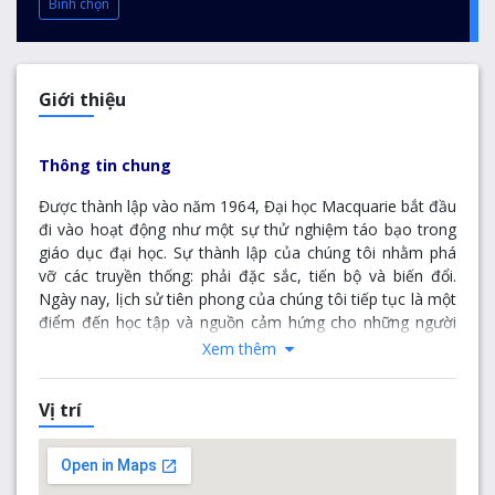
Bình chọn
Giới thiệu
Thông tin chung
Được thành lập vào năm 1964, Đại học Macquarie bắt đầu
đi vào hoạt động như một sự thử nghiệm táo bạo trong
giáo dục đại học. Sự thành lập của chúng tôi nhằm phá
vỡ các truyền thống: phải đặc sắc, tiến bộ và biến đổi.
Ngày nay, lịch sử tiên phong của chúng tôi tiếp tục là một
điểm đến học tập và nguồn cảm hứng cho những người
học xuất sắc nhất.
Xem thêm
Được quốc tế công nhận, Đại học Macquarie luôn nằm
Vị trí
trong top 2% các trường đại học hàng đầu thế giới và top
10 tại Úc.
Với những phát minh mang tính đột phá, chúng tôi là