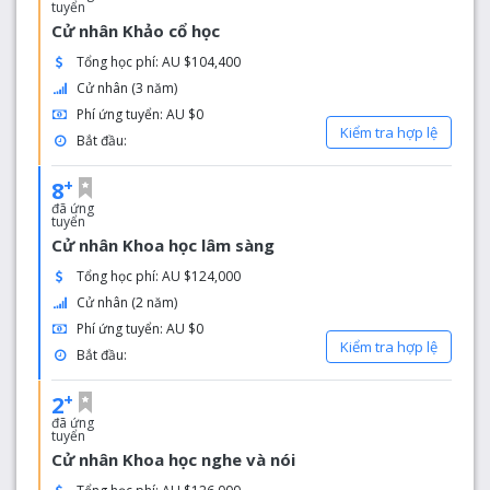
trao đổi sinh viên của chúng tôi là một trong những
tuyển
cơ hội tốt nhất - bạn sẽ được lựa chọn với hơn 150
Cử nhân Khảo cổ học
trường đại học đối tác tại hơn 40 quốc gia. Hơn
Tổng học phí: AU $104,400
vậy, chương trình trao đổi scũng nâng cao giá trị
Cử nhân (3 năm)
bằng cấp của bạn.
Phí ứng tuyển: AU $0
Sinh sống ở Sydney
: Được xếp hạng là thành phố
Kiểm tra hợp lệ
Bắt đầu:
sinh viên tốt thứ 4 trên thế giới - và là trụ sở của
khoảng 500 công ty đa quốc gia - Sydney là nơi
+
8
tuyệt vời nhất để sinh sống và học tập.
đã ứng
tuyển
Cử nhân Khoa học lâm sàng
Tổng học phí: AU $124,000
Cử nhân (2 năm)
Phí ứng tuyển: AU $0
Kiểm tra hợp lệ
Bắt đầu:
+
2
đã ứng
tuyển
Cử nhân Khoa học nghe và nói