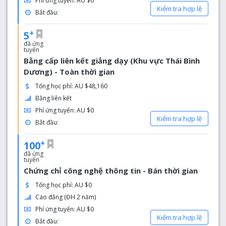
Phí ứng tuyển: AU $0
Tại UNE, bạn sẽ được lựa chọn kết hợp một phạm vi nghiên
Kiểm tra hợp lệ
cứu đại cương với chuyên ngành. Bạn bắt đầu chương trình học
Bắt đầu:
bằng cách học kết hợp học phần từ bốn lĩnh vực chủ đề trở lên,
trước khi chuyên về các lĩnh vực mà bạn quan tâm. Bạn sẽ
+
5
hoàn thành với ít nhất một chuyên ngành từ 33 lĩnh vực chủ đề
đã ứng
có sẵn. Bạn sẽ phát triển các kỹ năng cụ thể và kiến ​​thức tổng
tuyển
quát, để có thể phản ứng linh hoạt hơn với nhiều cơ hội liên
Bằng cấp liên kết giảng dạy (Khu vực Thái Bình
quan đến công việc, nghiên cứu sau đại học hoặc sở thích cá
Dương) - Toàn thời gian
nhân.
Tổng học phí: AU $48,160
Bằng liên kết
Phí ứng tuyển: AU $0
Kiểm tra hợp lệ
Bắt đầu:
+
100
đã ứng
tuyển
Chứng chỉ công nghệ thông tin - Bán thời gian
Tổng học phí: AU $0
Cao đẳng (ĐH 2 năm)
Phí ứng tuyển: AU $0
Kiểm tra hợp lệ
Bắt đầu: