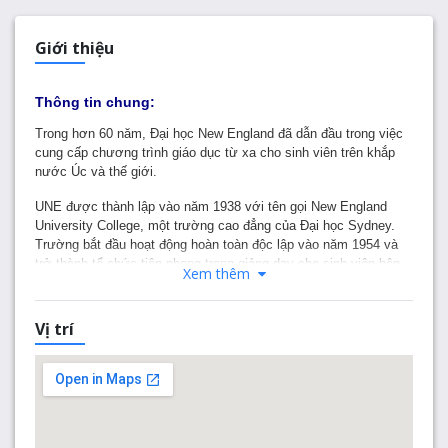
Giới thiệu
Thông tin chung:
Trong hơn 60 năm, Đại học New England đã dẫn đầu trong việc
cung cấp chương trình giáo dục từ xa cho sinh viên trên khắp
nước Úc và thế giới.
UNE được thành lập vào năm 1938 với tên gọi New England
University College, một trường cao đẳng của Đại học Sydney.
Trường bắt đầu hoạt động hoàn toàn độc lập vào năm 1954 và
trở thành tổ chức tiên phong trong giảng dạy cho sinh viên bên
Xem thêm
ngoài qua thông tin liên lạc, đã giúp UNE trở thành tổ chức giáo
dục từ xa có kinh nghiệm nhất của Australia và bây giờ là giáo
dục trực tuyến.
Vị trí
Chúng tôi nỗ lực hết mình vào tương lai của bạn, cung cấp cho
bạn một cách tiếp cận cá nhân và linh hoạt để học tập. Chúng tôi
cung cấp hơn 200 khóa học hệ đại học, sau đại học và các cấp
độ nghiên cứu cấp cao hơn với các tùy chọn để học trực tuyến
hoặc trong khuôn viên trường.