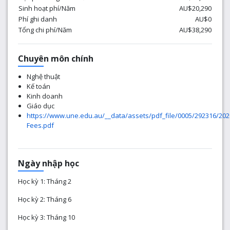
Sinh hoạt phí/Năm
AU$20,290
Phí ghi danh
AU$0
Tổng chi phí/Năm
AU$38,290
Chuyên môn chính
Nghệ thuật
Kế toán
Kinh doanh
Giáo dục
https://www.une.edu.au/__data/assets/pdf_file/0005/292316/202
Fees.pdf
Ngày nhập học
Học kỳ 1: Tháng 2
Học kỳ 2: Tháng 6
Học kỳ 3: Tháng 10