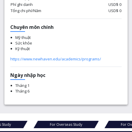
Phí ghi danh
USD$ 0
Tổng chi phí/Năm
USD$ 0
Chuyên môn chính
Mỹ thuật
Sức khỏe
Kỹ thuật
https://www.newhaven.edu/academics/programs/
Ngày nhập học
Tháng 1
Tháng 6
For Overseas Study
For Overseas Study