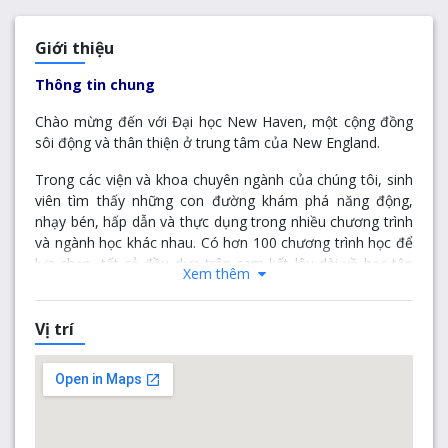
Giới thiệu
Thông tin chung
Chào mừng đến với Đại học New Haven, một cộng đồng
sôi động và thân thiện ở trung tâm của New England.
Trong các viện và khoa chuyên ngành của chúng tôi, sinh
viên tìm thấy những con đường khám phá năng động,
nhạy bén, hấp dẫn và thực dụng trong nhiều chương trình
và ngành học khác nhau. Có hơn 100 chương trình học để
lựa chọn, tất cả đều dựa trên cam kết lâu dài về học tập
Xem thêm
hợp tác, liên ngành, dựa trên dự án.
Các viện khoa của chúng tôi là trung tâm của cuộc sống
Vị trí
Đại học và đó là nơi chúng tôi đặt nền tảng cho các nhà
khoa học, nghệ sĩ, doanh nhân, nhà tâm lý học pháp y,
bác sĩ, kỹ sư, lập trình viên, luật sư và học giả tương lai -
những người sắp trở thành công dân toàn cầu, không lâu
nữa, sẽ chiếm vị trí của họ trên thế giới.