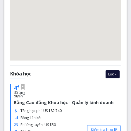
Tại sao chọn chúng tôi?
Chúng tôi tự hào là một trường Đại học liên tục phát triển
và tạo ra những thay đổi tích cực cho sinh viên và cộng
đồng của chúng tôi. Những thành tựu của chúng tôi là
minh chứng cho đội ngũ giảng viên và nhân viên tận tâmi
và các chương trình tiên tiến mà họ phát triển; các sinh
viên tài năng của chúng tôi, những người tiếp tục là thành
viên gắn bó của cộng đồng; và các cựu sinh viên của
chúng tôi, những người luôn trở thành nhà lãnh đạo trong
các lĩnh vực họ đã chọn.
Khóa học
Lọc
+
4
đã ứng
tuyển
Bằng Cao đẳng Khoa học - Quản lý kinh doanh
Tổng học phí: US $82,740
Bằng liên kết
Phí ứng tuyển: US $50
Kiểm tra hợp lệ