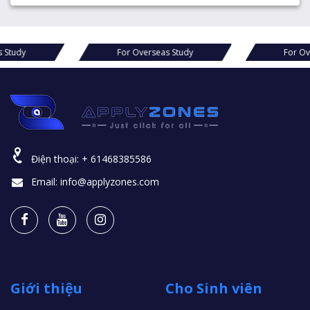
rseas Study
For Overseas Study
F
Điện thoại:
+ 61468385586
Email:
info@applyzones.com
Giới thiệu
Cho Sinh viên