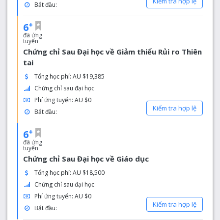
Kiểm tra hợp lệ
sinh viên đăng ký vào các khóa học của trường, để có
Bắt đầu:
được con đường học tập tốt nhất và được hỗ trợ để phát
huy hết năng lực trong lĩnh vực nghiên cứu mà họ đã
+
6
chọn.
đã ứng
tuyển
Chứng chỉ Sau Đại học về Giảm thiểu Rủi ro Thiên
tai
Tổng học phí: AU $19,385
Chứng chỉ sau đại học
Phí ứng tuyển: AU $0
Kiểm tra hợp lệ
Bắt đầu:
+
6
đã ứng
tuyển
Chứng chỉ Sau Đại học về Giáo dục
Tổng học phí: AU $18,500
Chứng chỉ sau đại học
Phí ứng tuyển: AU $0
Kiểm tra hợp lệ
Bắt đầu: