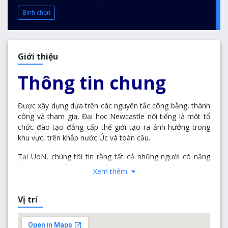
Bình chọn
Giới thiệu
Thông tin chung
Được xây dựng dựa trên các nguyên tắc công bằng, thành
công và tham gia, Đại học Newcastle nổi tiếng là một tổ
chức đào tạo đẳng cấp thế giới tạo ra ảnh hưởng trong
khu vực, trên khắp nước Úc và toàn cầu.
Tại UoN, chúng tôi tin rằng tất cả những người có năng
lực và sự quyết tâm nên được tiếp cận với một nền giáo
Xem thêm
dục chất lượng và cơ hội nghề nghiệp tốt nhất. Chúng tôi
luôn nỗ lực hết mình để thực hiện lời hứa tiếp cận, tham
Vị trí
gia và thành công trong giáo dục. Mỗi năm, khoảng 3.000
sinh viên đăng ký vào các khóa học dự bị của chúng tôi để
chuyển tiếp lên nền giáo dục đại học và hỗ trợ để phát