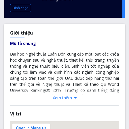
Bình chọn
Giới thiệu
Mô tả chung
Đại học Nghệ thuật Luân Đôn cung cấp một loạt các khóa
học chuyên sâu về nghệ thuật, thiết kế, thời trang, truyền
thông và nghệ thuật biểu diễn. Sinh viên tốt nghiệp của
chúng tôi làm việc và định hình các ngành công nghiệp
sáng tạo trên toàn thế giới. UAL được xếp hạng thứ hai
trên thế giới về Nghệ thuật và Thiết kế theo QS World
University Rankings® 2019. Trường có danh tiếng đẳng
cấp thế giới và bao gồm 6 trường nổi tiếng không kém:
Xem thêm
Camberwell College of Arts, Central Saint Martins, Chelsea
College of Arts, London College of Communication,
Vị trí
London College of Fashion và Wimbledon College of Arts.
UAL đã được Ofsted đánh giá ‘Xuất sắc trong năm 2017
cho Cao đẳng dự bị Nghệ thuật và Thiết kế. UAL là nhà