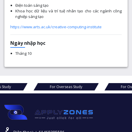
Điện toán sáng tạo
Khoa học dữ liệu và trí tuệ nhân tạo cho các ngành công
nghiệp sáng tạo
https://www.arts.ac.uk/creative-computing-institute
Ngày nhập học
Tháng 10
s Study
For Overseas Study
For Ov