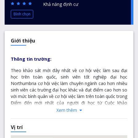
Khả năng định cư
Bình chọn
Giới thiệu
Thông tin trường:
Theo khảo sát mới đây nhất về cơ hội việc làm sau đại
học trên toàn quốc, sinh viên tốt nghiệp đại học
Northumbria cơ hội việc làm chuyên ngành cao hơn nhiều
sinh viên các trường đại học khác và đạt điểm cao hơn so
với mức bình quân về cơ hội việc làm trên toàn quốc trong
Điểm đến mới nhất của người đi học từ Cuộc khảo
sát Đích đến của Sinh viên Tốt nghiệp Đại học mới nhất.
Xem thêm
Các câu hỏi khảo sát dành cho sinh viên đã tốt nghiệp
được sáu tháng để tìm hiểu về công việc của họ. Nhìn
Vị trí
chung, 93% sinh viên tốt nghiệp Northumbria 2015 đã đi
làm hoặc học thêm sau sáu tháng, đạt điểm cao hơn mức