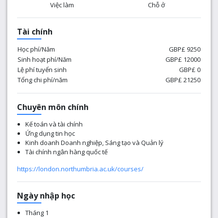
Việc làm
Chỗ ở
Tài chính
Học phí/Năm
GBP£ 9250
Sinh hoạt phí/Năm
GBP£ 12000
Lệ phí tuyển sinh
GBP£ 0
Tổng chi phí/năm
GBP£ 21250
Chuyên môn chính
Kế toán và tài chính
Ứng dụng tin học
Kinh doanh Doanh nghiệp, Sáng tạo và Quản lý
Tài chính ngân hàng quốc tế
https://london.northumbria.ac.uk/courses/
Ngày nhập học
Tháng 1