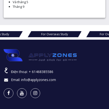
Và tháng 5
Tháng 9
For Overseas Study
For Overseas Study
Điện thoại:
+ 61468385586
Email:
info@applyzones.com