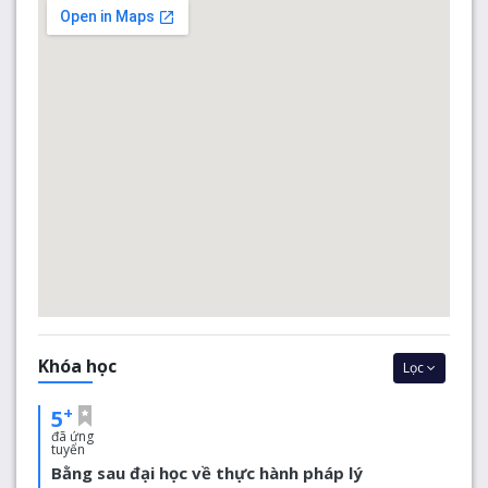
trung bình quốc gia là 90%. Hơn ba phần tư sinh viên đẫ
tốt nghiệp trong số này được tuyển dụng vào các vai trí
chuyên nghiệp và quản lý, hoặc được tham gia vào
chương trình nghiên cứu sau đại học. Đại học Northumbria
liên kết rộng rãi với các nhà tuyển dụng để mang lại những
lợi thế về cơ hội việc làm cho sinh viên. Hơn 560 nhà tuyển
dụng tài trợ cho sinh viên trong suốt quá trình học tập và
một số lượng lớn các khóa học được công nhận bởi gần
50 cơ quan chuyên môn, tức là nhiều sinh viên tốt nghiệp
được công nhận về chuyên môn và bằng cấp.
Khóa học
Lọc
+
5
đã ứng
tuyển
Bằng sau đại học về thực hành pháp lý