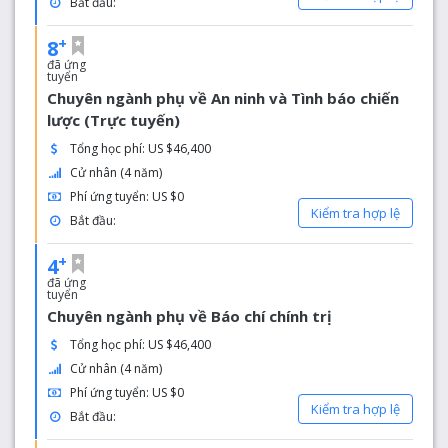
Bắt đầu:
ngoài lớp học.
+
8
đã ứng
tuyển
Chuyên ngành phụ về An ninh và Tình báo chiến
lược (Trực tuyến)
Tổng học phí: US $46,400
Cử nhân (4 năm)
Phí ứng tuyển: US $0
Kiểm tra hợp lệ
Bắt đầu:
+
4
đã ứng
tuyển
Chuyên ngành phụ về Báo chí chính trị
Tổng học phí: US $46,400
Cử nhân (4 năm)
Phí ứng tuyển: US $0
Kiểm tra hợp lệ
Bắt đầu: