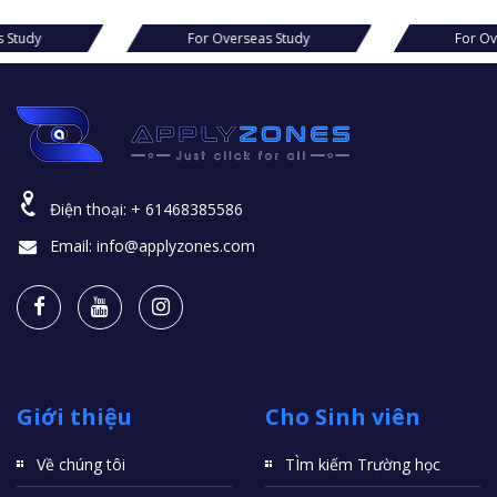
eas Study
For Overseas Study
For 
Điện thoại:
+ 61468385586
Email:
info@applyzones.com
Giới thiệu
Cho Sinh viên
Về chúng tôi
TÌm kiếm Trường học