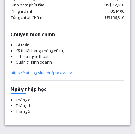
Sinh hoạt phí/Năm
US$ 12,610
Phí ghi danh
US$100
Tổng chi phí/Năm
US$56,310
Chuyên môn chính
Kế toán
Kỹ thuật hàng không vũ trụ
Lịch sử nghệ thuật
Quản trị kinh doanh
https://catalog.slu.edu/programs/
Ngày nhập học
Tháng 8
Tháng 1
Tháng 5