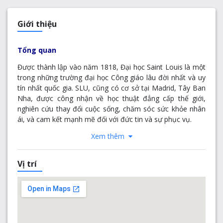
Giới thiệu
Tổng quan
Được thành lập vào năm 1818, Đại học Saint Louis là một
trong những trường đại học Công giáo lâu đời nhất và uy
tín nhất quốc gia. SLU, cũng có cơ sở tại Madrid, Tây Ban
Nha, được công nhận về học thuật đẳng cấp thế giới,
nghiên cứu thay đổi cuộc sống, chăm sóc sức khỏe nhân
ái, và cam kết mạnh mẽ đối với đức tin và sự phục vụ.
Xem thêm
Được hướng dẫn bởi sứ mệnh Dòng Tên lâu dài của
chúng tôi, chúng tôi cung cấp cho gần 13.000 sinh viên
của mình một nền giáo dục chuyển đổi sâu sắc và nghiêm
Vị trí
ngặt giúp họ phát triển thành những nhà lãnh đạo mạnh
dạn, tự tin. Được xếp hạng trong số các trường đại học
nghiên cứu hàng đầu của quốc gia, SLU tự hào có 14
chương trình sau đại học và đại học được US News &
World Report xếp hạng trong số 50 chương trình hàng đầu
trong nước.