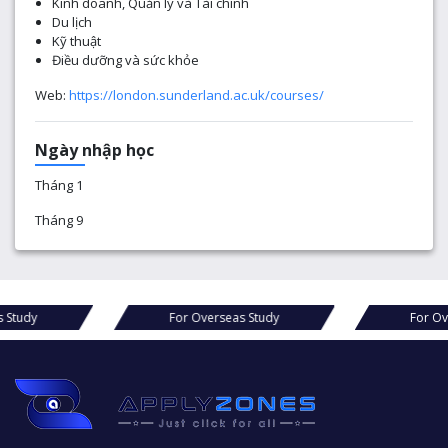
Kinh doanh, Quản lý và Tài chính
Du lịch
Kỹ thuật
Điều dưỡng và sức khỏe
Web:
https://london.sunderland.ac.uk/courses/
Ngày nhập học
Tháng 1
Tháng 9
dy
For Overseas Study
For Overse