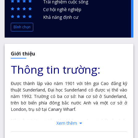
Trải nghiệm cuộc sống
Cơ hội nghề nghiệp
Khả năng định cư
Bình chọn
Giới thiệu
Thông tin trường:
Được thành lập vào năm 1901 với tên gọi Cao đẳng kỹ
thuật Sunderland, Đại học Sunderland có được vị thế vào
năm 1992. Trường có ba cơ sở: hai cơ sở ở Sunderland,
trên bờ biển phía đông bắc nước Anh và một cơ sở ở
London, trụ sở tại Canary Wharf.
Nằm ở vị trí trung tâm tài chính quan trọng nhất của Anh,
Xem thêm
cơ sở London được dung để đào tạo về ngành kinh
doanh, du lịch và điều dưỡng. Năm 2017, Trường đã mở