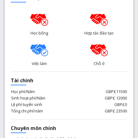
Học bổng
Hợp tác đào tạo
Việc làm
Chỗ ở
Tài chính
Học phí/Năm
GBP£11500
Sinh hoạt phí/Năm
GBP£ 12000
Lệ phí tuyển sinh
GBP£0
Tổng chi phí/năm
GBP£ 23500
Chuyên môn chính