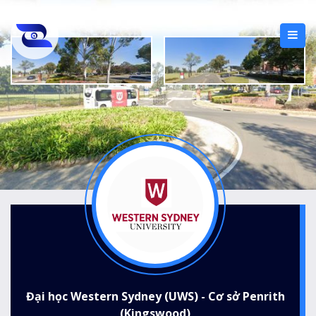
Đại học Western Sydney (UWS) - Cơ sở Penrith
(Kingswood)