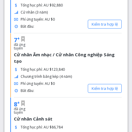
Xếp hạng 3 trên thế giới về SDG 5: Bình đẳng giới
Tổng học phí: AU $92,880
Xếp hạng 4 trên thế giới về SDG 10: Giảm thiểu bất
Cử nhân (3 năm)
bình đẳng
Phí ứng tuyển: AU $0
Xếp hạng 5 trên thế giới về SDG 17: Quan hệ đối tác
Kiểm tra hợp lệ
Bắt đầu:
vì các mục tiêu
Xếp hạng 9 trên thế giới về SDG 14: Cuộc sống dưới
+
7
nước
đã ứng
Xếp hạng 10 trên thế giới cho SDG 15: Cuộc sống
tuyển
trên cạn
Cử nhân Âm nhạc / Cử nhân Công nghiệp Sáng
Xếp hạng 15 trên thế giới về SDG 3: Sức khỏe và An
tạo
sinh tốt
Tổng học phí: AU $123,840
Xếp hạng 15 trên thế giới về SDG 11: Các thành phố
Chương trình bằng kép (4 năm)
và cộng đồng bền vững
Phí ứng tuyển: AU $0
Kiểm tra hợp lệ
Bắt đầu:
+
8
đã ứng
tuyển
Cử nhân Cảnh sát
Tổng học phí: AU $86,784