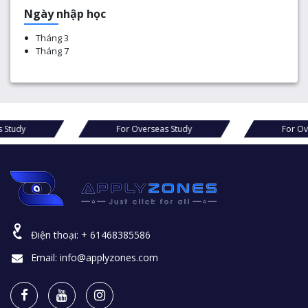
Ngày nhập học
Tháng 3
Tháng 7
For Overseas Study
For Overseas Study
Điện thoại:
+ 61468385586
Email:
info@applyzones.com