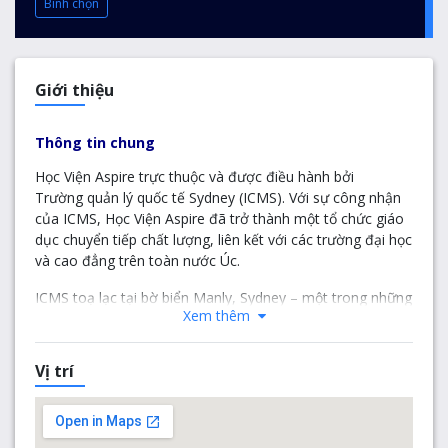
Bình chọn
Giới thiệu
Thông tin chung
Học Viện Aspire trực thuộc và được điều hành bởi
Trường quản lý quốc tế Sydney (ICMS). Với sự công nhận
của ICMS, Học Viện Aspire đã trở thành một tổ chức giáo
dục chuyển tiếp chất lượng, liên kết với các trường đại học
và cao đẳng trên toàn nước Úc.
ICMS toạ lạc tại bờ biển Manly, Sydney – một trong những
Xem thêm
bờ biển đẹp và là điểm đến du lịch nổi tiếng tại Úc. ICMS
nổi tiếng với khuân viên được xây dựng theo kiểu hình lâu
đài, toạ lạc trên ngọn đồi nhìn xuống bờ biển. Nơi đây sẽ
Vị trí
là một trong những khu học xá hoàn hảo cho những sinh
viên muốn theo đuổi ngành Du lich nhà hàng khách sạn!
Trường tọa lạc tại khu dân cư nổi tiếng của Sydney, chạy