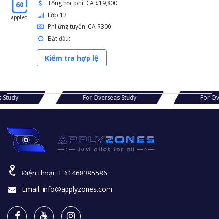
Tổng học phí: CA $19,800
60
Lớp 12
applied
Phí ứng tuyển: CA $300
Bắt đầu:
Kiểm tra hợp lệ
erseas Study
For Overseas Study
F
Điện thoại:
+ 61468385586
Email:
info@applyzones.com