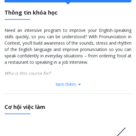
Thông tin khóa học
Need an intensive program to improve your English-speaking
skills quickly, so you can be understood? With Pronunciation in
Context, you’ll build awareness of the sounds, stress and rhythm
of the English language and improve pronunciation so you can
speak confidently in everyday situations – from ordering food at
a restaurant to speaking in a job interview.
Who is this course for?
This course will help you if you lack the confidence to speak in
Xem thêm
English or if you find it difficult to produce a particular English
sound or group of sounds.
It’s also the perfect stepping stone to courses like IELTS
Cơ hội việc làm
Preparation and Cambridge (FCE, PET) - as it will give you the
confidence to speak in front of a group, helping you to progress
faster.
More info: Click
here