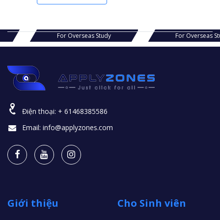
s Study
For Overseas Study
For Ov
Điện thoại:
+ 61468385586
Email:
info@applyzones.com
Giới thiệu
Cho Sinh viên