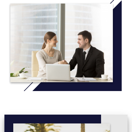
You will learn to
Accurately copy the sounds required by the English
language
Use the correct rhythm, word and sentence stress
Use and understand intonations in spoken English
Reduce your accent
Improve listening skills and understanding of English
speakers
Use informal expressions and language in an appropriate
way.