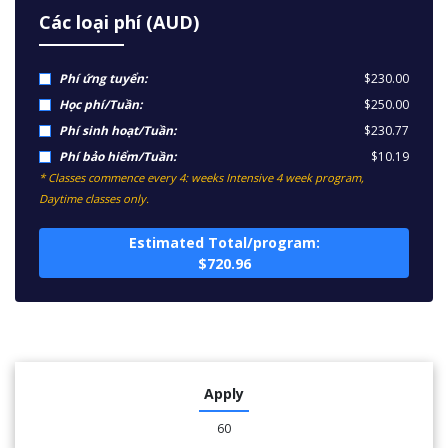
Các loại phí (AUD)
Phí ứng tuyển:
$230.00
Học phí/Tuần:
$250.00
Phí sinh hoạt/Tuần:
$230.77
Phí bảo hiểm/Tuần:
$10.19
* Classes commence every 4: weeks Intensive 4 week program,
Daytime classes only.
Estimated Total/program:
$720.96
Apply
60