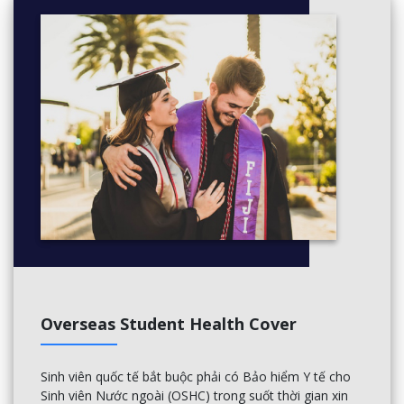
9 periods
Mathematics
8 periods
Humanities
6 periods
Science
6 periods – either Italian or Japanese
Languages
4 periods
Physical
7 periods – choose 2 from Studio Arts, Art,
Education
Printing, Visual Communication Design,
The Arts
Drama, Music
Technology
7 periods – choose 2 from Woodwork,
Sport
Textiles, Food Studies, STEM
Focus
Overseas Student Health Cover
2 periods
Groups
10 sessions – Health and wellbeing
Sinh viên quốc tế bắt buộc phải có Bảo hiểm Y tế cho
Sinh viên Nước ngoài (OSHC) trong suốt thời gian xin