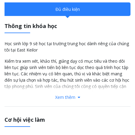
Đủ điều kiện
Thông tin khóa học
Học sinh lớp 9 sẽ học tại trường trung học dành riêng của chúng
tôi tại East Keilor
Kiểm tra xem xét, khảo thí, giảng dạy có mục tiêu và theo dõi
liên tục giúp sinh viên tiến bộ liên tục dọc theo quá trình học tập
liên tục. Các nhiệm vụ có liên quan, thú vị và khác biệt mang
đến sự lựa chọn và hợp tác, thu hút sinh viên vào các cơ hội học
tập phong phú. Sinh viên của chúng tôi cũng có quyền tiếp cận
các công cụ kỹ thuật số tạo điều kiện thúc đẩy tìm nguồn tài liệu
Xem thêm
và áp dụng kiến thức.
Tất cả các sinh viên được dạy cách để lập biểu đồ tiến bộ học
tập của bản thân thông qua chu kỳ phát triển mục tiêu, học tập,
Cơ hội việc làm
trả lời phản hồi tương ứng và phản ánh về kết quả. Đó là một
quá trình giúp sinh viên chịu trách nhiệm cho việc học tập cá