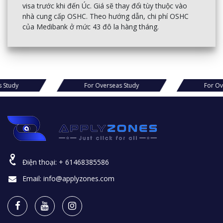
visa trước khi đến Úc. Giá sẽ thay đổi tùy thuộc vào
nhà cung cấp OSHC. Theo hướng dẫn, chi phí OSHC
của Medibank ở mức 43 đô la hàng tháng.
s Study
For Overseas Study
For Ov
Điện thoại:
+ 61468385586
Email:
info@applyzones.com