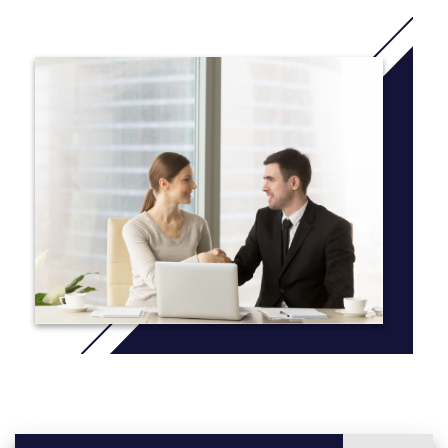
nhân.
Con đường học tập rộng mở thông qua chương trình lớp học bổ
sung ở tất cả các cấp độ học trong cả năm khi ham gia vào:
Thể thao liên trường
Nhạc cụ
Đào tạo lãnh đạo và cơ hội bao gồm cả thành viên Hội
đồng đại diện sinh viên -SRC
Cắm trại năm
Buổi biểu diễn buổi tối tại cơ sở học tập của trường
Câu lạc bộ ăn trưa
Các chuyến du ngoạn và tham gia
.
Thêm thông tin:
Click here
Year 9
The curriculum, delivered over 10 days includes:
9 periods
English