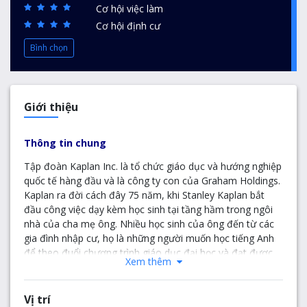
Cơ hội việc làm
Cơ hội định cư
Bình chọn
Giới thiệu
Thông tin chung
Tập đoàn Kaplan Inc. là tổ chức giáo dục và hướng nghiệp
quốc tế hàng đầu và là công ty con của Graham Holdings.
Kaplan ra đời cách đây 75 năm, khi Stanley Kaplan bắt
đầu công việc dạy kèm học sinh tại tầng hầm trong ngôi
nhà của cha mẹ ông. Nhiều học sinh của ông đến từ các
gia đình nhập cư, họ là những người muốn học tiếng Anh
để theo đuổi chương trình giáo dục đại học và đạt được
Xem thêm
thành công tại nước Mỹ. Với sự khởi đầu khiêm tốn là
công việc dạy học trong một căn phòng, Tập đoàn Kaplan
hiện có 31.000 nhân viên tại 600 địa điểm trên toàn thế
Vị trí