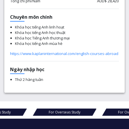
Tổng chi phí/Năm
AUD$ 28,420
Chuyên môn chính
Khóa học tiếng Anh linh hoạt
Khóa học tiếng Anh học thuật
Khóa học Tiếng Anh thương mại
Khóa học tiếng Anh mùa hè
https://www.kaplaninternational.com/english-courses-abroad
Ngày nhập học
Thứ 2 hàng tuần
s Study
For Overseas Study
For Ov