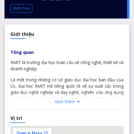
Bình chọn
Giới thiệu
Tổng quan
RMIT là trường đại học toàn cầu về công nghệ, thiết kế và
doanh nghiệp.
Là một trong những cơ sở giáo dục đại học ban đầu của
Úc, Đại học RMIT nổi tiếng quốc tế về sự xuất sắc trong
giáo dục nghề nghiệp và dạy nghề, nghiên cứu ứng dụng
và gắn kết với nhu cầu của ngành công nghiệp và cộng
Xem thêm
đồng.
RMIT là trường hàng đầu thế giới về Nghệ thuật và Thiết
Vị trí
kế; Ngành kiến trúc; Giáo dục; Kỹ thuật; Sự phát triển;
Khoa học Máy tính và Hệ thống Thông tin; Kinh doanh và