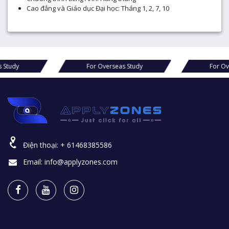
Cao đẳng và Giáo dục Đại học: Tháng 1, 2, 7, 10
For Overseas Study
For Overseas Study
Điện thoại:
+ 61468385586
Email:
info@applyzones.com