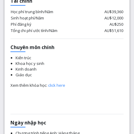
Tài chính
thành tích trong việc chuẩn bị cho sinh viên thành công,
giúp họ tiếp cận với những ý tưởng mới và trang bị cho họ
Học phí trung bình/Năm
AU$39,360
những kỹ năng và kiến ​​thức để thành công trong sự
Sinh hoạt phí/Năm
AU$12,000
nghiệp đã chọn.
Phí đăng ký
AU$250
Tổng chi phí ước tính/Năm
AU$51,610
Chuyên môn chính
​Kiến trúc
Khoa học y sinh
Kinh doanh
Giáo dục
Xem thêm khóa học:
click here
Ngày nhập học
Chương trình tiếng Anh: Hàng tháng