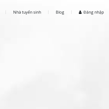
Nhà tuyển sinh
Blog
Đăng nhập