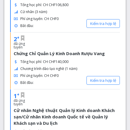
dụng quốc tế, hội chợ việc làm do Tập đoàn Giáo dục
Tổng học phí: CH CHF106,800
Thụy Sĩ tổ chức hai lần một năm.
Cử nhân (3 năm)
Phí ứng tuyển: CH CHF0
Kiểm tra hợp lệ
Tại sao chọn Cao đẳng Cesar Ritz?
Bắt đầu:
César Ritz Colleges đã phát triển một khái niệm độc đáo
+
2
trong việc đưa sinh viên đến các điểm nóng của ngành
đã ứng
công nghiệp nhà hàng khách sạn và du lịch trên toàn thế
tuyển
giới, một cách thức tuyệt vời cho sinh viên trải nghiệm
Chứng Chỉ Quản Lý Kinh Doanh Rượu Vang
trực tiếp để biết mình sẽ sống và làm việc như thế nào ở
Tổng học phí: CH CHF140,000
nước ngoài
Chương trình đào tạo nghề (1 năm)
Phí ứng tuyển: CH CHF0
Kiểm tra hợp lệ
Bắt đầu:
+
1
đã ứng
tuyển
Cử nhân Nghệ thuật Quản lý Kinh doanh Khách
sạn/Cử nhân Kinh doanh Quốc tế về Quản lý
Khách sạn và Du lịch