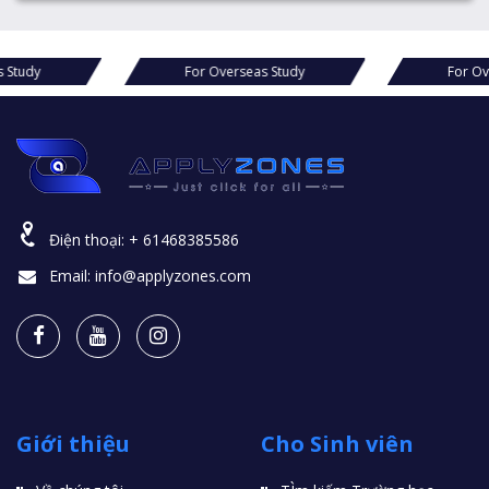
For Overseas Study
For Overseas
Điện thoại:
+ 61468385586
Email:
info@applyzones.com
Giới thiệu
Cho Sinh viên