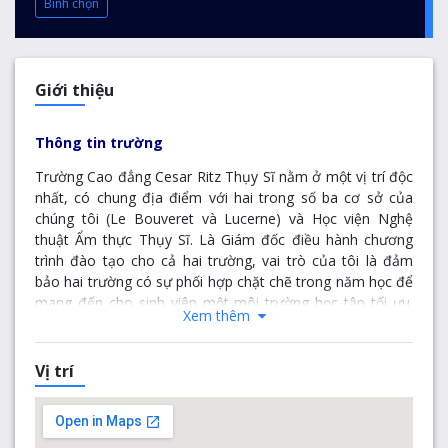
Bình chọn
Giới thiệu
Thông tin trường
Trường Cao đẳng Cesar Ritz Thụy Sĩ nằm ở một vị trí độc
nhất, có chung địa điểm với hai trong số ba cơ sở của
chúng tôi (Le Bouveret và Lucerne) và Học viện Nghệ
thuật Ẩm thực Thụy Sĩ. Là Giám đốc điều hành chương
trình đào tạo cho cả hai trường, vai trò của tôi là đảm
bảo hai trường có sự phối hợp chặt chẽ trong năm học để
mang đến cho sinh viên một môi trường học tập tối ưu.
Xem thêm
Những tài nguyên và cơ sở vật chất chung của cả hai cơ
sở này giúp sinh viên của chúng tôi học hỏi từ các điều
kiện làm việc thực tế qua sự phối hợp nhóm thường
Vị trí
xuyên.
Tất cả các khóa học tập trung vào việc kết hợp kiến thức
học tập của sinh viên với kinh nghiệm thực tiễn trong